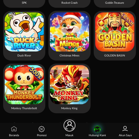
5PK
Rocket Crash
Goblin Treasure
Duck River
Christmas Mines
GOLDEN BASIN
Monkey Thunderbolt
Monkey King
Ajaib88 Official Site: Platform Online Gaming
Modern yang Nyaman Digunakan
Beranda
Promosi
Masuk
Hubungi Kami
Akun Saya