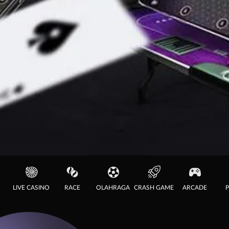
LIVE CASINO
RACE
OLAHRAGA
CRASH GAME
ARCADE