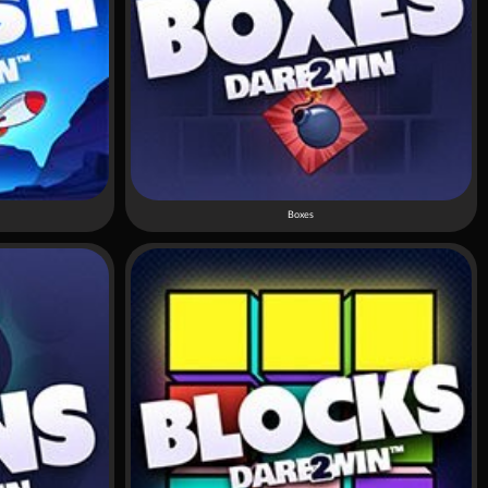
Boxes