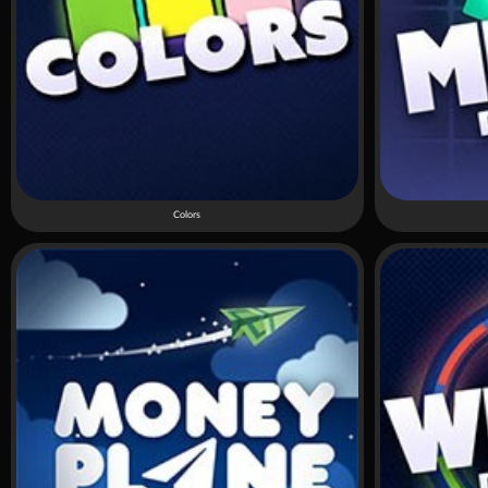
Colors