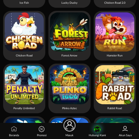
Ice Fish
Lucky Ducky
Chicken Road 2.0
Chicken Road
Forest Arrow
Hamster Run
Penalty Unlimited
Plinko Aztec
Rabbit Road
Beranda
Promosi
Masuk
Hubungi Kami
Akun Saya