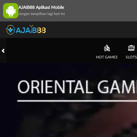
AJAIB88 Aplikasi Mobile
Jangan tampilkan lagi hari ini
HOT GAMES
SLOTS