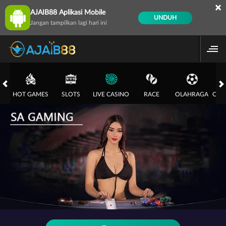
×
AJAIB88 Aplikasi Mobile
UNDUH
Jangan tampilkan lagi hari ini
HOT GAMES
SLOTS
LIVE CASINO
RACE
OLAHRAGA
CRA