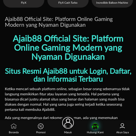
FlyX
FlyX Cash Turbo
Incredible Balloon Machine
Ajaib88 Official Site: Platform Online Gaming
Modern yang Nyaman Digunakan
Ajaib88 Official Site: Platform
Online Gaming Modern yang
Nyaman Digunakan
Situs Resmi Ajaib88 untuk Login, Daftar,
dan Informasi Terbaru
Ketika mencari sebuah platform online, sebagian besar orang sebenarnya tidak
langsung memikirkan fitur atau layanan yang tersedia. Hal pertama yang
biasanya dicari justru alamat situs yang benar dan halaman yang masih bisa
diakses dengan normal. Hal yang sama juga sering terjadi ketika seseorang
pertama kali membuka Ajaib88.
Ada yang mengenalnya dari rekomendasi teman, ada yang menemukan
namanya melalui mesin pencari, dan ada juga yang hanya ingin memastikan
bahwa link yang mereka simpan sebelumnya masih aktif. Karena itu, informasi
Beranda
Promosi
Masuk
Hubungi Kami
Akun Saya
seperti login, daftar, link alternatif, hingga bantuan pelanggan sering menjadi