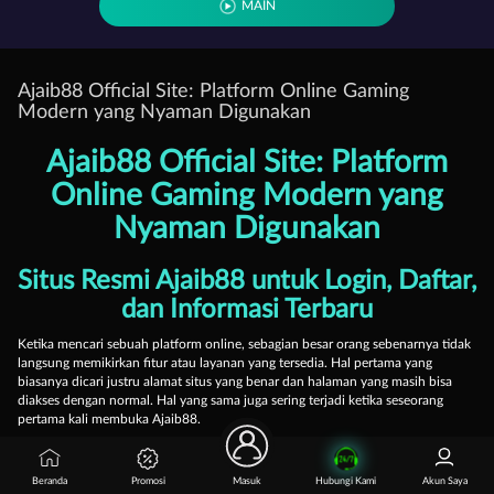
MAIN
Ajaib88 Official Site: Platform Online Gaming
Modern yang Nyaman Digunakan
Ajaib88 Official Site: Platform
Online Gaming Modern yang
Nyaman Digunakan
Situs Resmi Ajaib88 untuk Login, Daftar,
dan Informasi Terbaru
Ketika mencari sebuah platform online, sebagian besar orang sebenarnya tidak
langsung memikirkan fitur atau layanan yang tersedia. Hal pertama yang
biasanya dicari justru alamat situs yang benar dan halaman yang masih bisa
diakses dengan normal. Hal yang sama juga sering terjadi ketika seseorang
pertama kali membuka Ajaib88.
Ada yang mengenalnya dari rekomendasi teman, ada yang menemukan
namanya melalui mesin pencari, dan ada juga yang hanya ingin memastikan
Beranda
Promosi
Masuk
Hubungi Kami
Akun Saya
bahwa link yang mereka simpan sebelumnya masih aktif. Karena itu, informasi