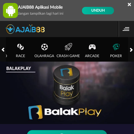
×
AJAIB88 Aplikasi Mobile
UNDUH
Jangan tampilkan lagi hari ini
SINO
RACE
OLAHRAGA
CRASH GAME
ARCADE
POKER