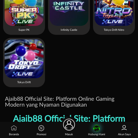
Super PK
Infinity Castle
Tokyo Drift Nitro
Tokyo Drift
Ajaib88 Official Site: Platform Online Gaming
Modern yang Nyaman Digunakan
Ajaib88 Official Site: Platform
Online Gaming Modern yang
Nyaman Digunakan
Beranda
Promosi
Masuk
Hubungi Kami
Akun Saya