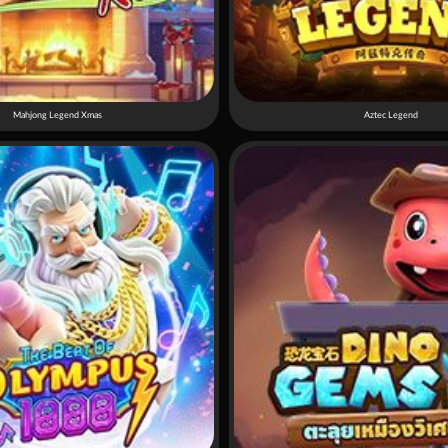
Mahjong Legend Xmas
Aztec Legend