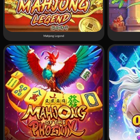
Mahjong Legend