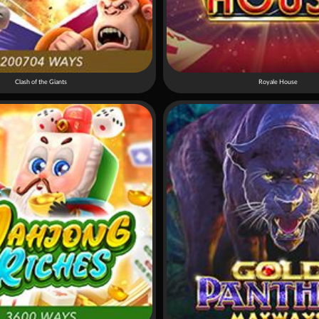
Clash of the Giants
Royale House