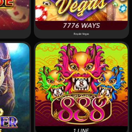
Royale Vegas