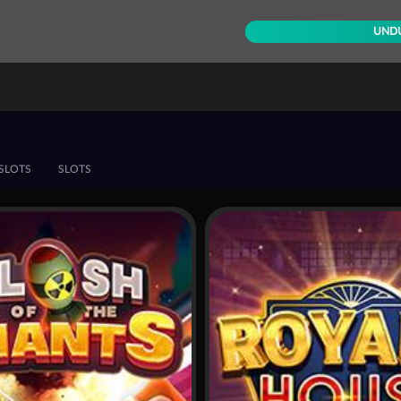
UND
SLOTS
SLOTS