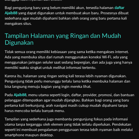
Bagi pengunjung baru yang belum memiliki akun, tersedia halaman
daftar
Ajaib88
yang dapat digunakan untuk membuat akun baru. Prosesnya dibuat
sederhana agar mudah dipahami bahkan oleh orang yang baru pertama kali
mengakses situs.
Tampilan Halaman yang Ringan dan Mudah
Digunakan
Tidak semua orang memiliki kebiasaan yang sama ketika mengakses internet.
Ada yang membuka situs dari rumah menggunakan koneksi Wi-Fi, ada yang
menggunakan jaringan seluler saat sedang bepergian, dan ada juga yang hanya
memiliki waktu singkat untuk melihat informasi tertentu.
Karena itu, halaman yang ringan sering kali terasa lebih nyaman digunakan.
Pengunjung tidak perlu menunggu terlalu lama ketika membuka halaman dan
bisa langsung menuju bagian yang ingin mereka lihat.
Pada
Ajaib88
, menu utama seperti login, daftar, provider, promosi, dan bantuan
pelanggan ditempatkan agar mudah dijangkau. Bahkan bagi orang yang baru
pertama kali berkunjung, arah navigasi masih cukup mudah dipahami tanpa
harus mencoba terlalu banyak menu.
Tampilan yang sederhana juga membantu pengunjung fokus pada informasi
utama tanpa terganggu oleh elemen yang tidak terlalu diperlukan. Pendekatan
seperti ini membuat pengalaman penggunaan terasa lebih nyaman baik melalui
smartphone maupun desktop.