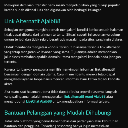
Meskipun demikian, transfer bank masih menjadi pilihan yang cukup populer
karena sudah dikenal luas dan digunakan oleh berbagai kalangan.
Link Alternatif Ajaib88
Sebagian pengguna mungkin pernah mengalami kondisi ketika sebuah halaman
tidak dapat dibuka dari jaringan tertentu. Situasi seperti ini sebenarnya cukup
umum terjadi dan tidak selalu berarti ada masalah pada situs yang ingin diakses.
Untuk membantu mengatasi kondisi tersebut, biasanya tersedia link alternatif
yang tetap mengarah ke layanan yang sama. Tujuannya adalah memberikan
jalur akses tambahan apabila domain utama mengalami kendala pada jaringan
tertentu.
Karena itu, banyak pengguna memilih menyimpan informasi link alternatif
bersamaan dengan domain utama. Cara ini membantu mereka tetap dapat
mengakses layanan tanpa harus mencari informasi baru ketika terjadi kendala
akses.
Jika suatu saat halaman utama tidak dapat dibuka seperti biasanya, langkah
yang paling aman adalah menggunakan
link alternatif resmi Ajaib88
atau
menghubungi
LiveChat Ajaib88
untuk mendapatkan informasi terbaru.
Bantuan Pelanggan yang Mudah Dihubungi
Tidak ada platform yang benar-benar bebas dari pertanyaan atau kebutuhan
bantuan dari pengguna. Terkadang seseorang hanya ingin memastikan