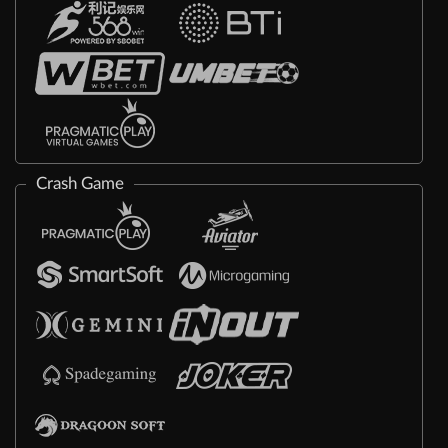
Crash Game