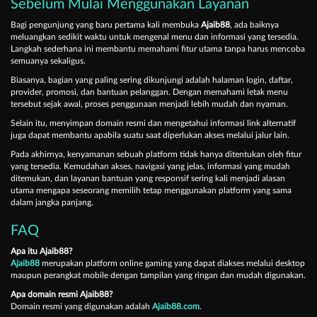
Sebelum Mulai Menggunakan Layanan
Bagi pengunjung yang baru pertama kali membuka
Ajaib88
, ada baiknya
meluangkan sedikit waktu untuk mengenal menu dan informasi yang tersedia.
Langkah sederhana ini membantu memahami fitur utama tanpa harus mencoba
semuanya sekaligus.
Biasanya, bagian yang paling sering dikunjungi adalah halaman login, daftar,
provider, promosi, dan bantuan pelanggan. Dengan memahami letak menu
tersebut sejak awal, proses penggunaan menjadi lebih mudah dan nyaman.
Selain itu, menyimpan domain resmi dan mengetahui informasi link alternatif
juga dapat membantu apabila suatu saat diperlukan akses melalui jalur lain.
Pada akhirnya, kenyamanan sebuah platform tidak hanya ditentukan oleh fitur
yang tersedia. Kemudahan akses, navigasi yang jelas, informasi yang mudah
ditemukan, dan layanan bantuan yang responsif sering kali menjadi alasan
utama mengapa seseorang memilih tetap menggunakan platform yang sama
dalam jangka panjang.
FAQ
Apa itu Ajaib88?
Ajaib88
merupakan platform online gaming yang dapat diakses melalui desktop
maupun perangkat mobile dengan tampilan yang ringan dan mudah digunakan.
Apa domain resmi Ajaib88?
Domain resmi yang digunakan adalah
Ajaib88.com
.