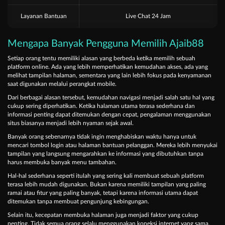
Layanan Bantuan
Live Chat 24 Jam
Mengapa Banyak Pengguna Memilih Ajaib88
Setiap orang tentu memiliki alasan yang berbeda ketika memilih sebuah
platform online. Ada yang lebih memperhatikan kemudahan akses, ada yang
melihat tampilan halaman, sementara yang lain lebih fokus pada kenyamanan
saat digunakan melalui perangkat mobile.
Dari berbagai alasan tersebut, kemudahan navigasi menjadi salah satu hal yang
cukup sering diperhatikan. Ketika halaman utama terasa sederhana dan
informasi penting dapat ditemukan dengan cepat, pengalaman menggunakan
situs biasanya menjadi lebih nyaman sejak awal.
Banyak orang sebenarnya tidak ingin menghabiskan waktu hanya untuk
mencari tombol login atau halaman bantuan pelanggan. Mereka lebih menyukai
tampilan yang langsung mengarahkan ke informasi yang dibutuhkan tanpa
harus membuka banyak menu tambahan.
Hal-hal sederhana seperti itulah yang sering kali membuat sebuah platform
terasa lebih mudah digunakan. Bukan karena memiliki tampilan yang paling
ramai atau fitur yang paling banyak, tetapi karena informasi utama dapat
ditemukan tanpa membuat pengunjung kebingungan.
Selain itu, kecepatan membuka halaman juga menjadi faktor yang cukup
penting. Tidak semua orang selalu menggunakan koneksi internet yang sama.