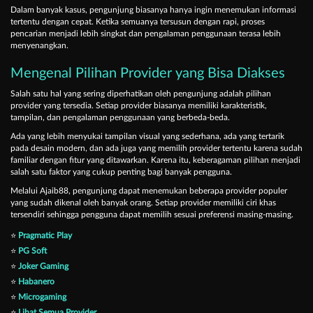
Dalam banyak kasus, pengunjung biasanya hanya ingin menemukan informasi
tertentu dengan cepat. Ketika semuanya tersusun dengan rapi, proses
pencarian menjadi lebih singkat dan pengalaman penggunaan terasa lebih
menyenangkan.
Mengenal Pilihan Provider yang Bisa Diakses
Salah satu hal yang sering diperhatikan oleh pengunjung adalah pilihan
provider yang tersedia. Setiap provider biasanya memiliki karakteristik,
tampilan, dan pengalaman penggunaan yang berbeda-beda.
Ada yang lebih menyukai tampilan visual yang sederhana, ada yang tertarik
pada desain modern, dan ada juga yang memilih provider tertentu karena sudah
familiar dengan fitur yang ditawarkan. Karena itu, keberagaman pilihan menjadi
salah satu faktor yang cukup penting bagi banyak pengguna.
Melalui Ajaib88, pengunjung dapat menemukan beberapa provider populer
yang sudah dikenal oleh banyak orang. Setiap provider memiliki ciri khas
tersendiri sehingga pengguna dapat memilih sesuai preferensi masing-masing.
⭐
Pragmatic Play
⭐
PG Soft
⭐
Joker Gaming
⭐
Habanero
⭐
Microgaming
⭐
Lihat Semua Provider