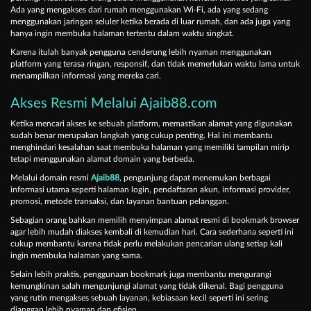
Ada yang mengakses dari rumah menggunakan Wi-Fi, ada yang sedang
menggunakan jaringan seluler ketika berada di luar rumah, dan ada juga yang
hanya ingin membuka halaman tertentu dalam waktu singkat.
Karena itulah banyak pengguna cenderung lebih nyaman menggunakan
platform yang terasa ringan, responsif, dan tidak memerlukan waktu lama untuk
menampilkan informasi yang mereka cari.
Akses Resmi Melalui Ajaib88.com
Ketika mencari akses ke sebuah platform, memastikan alamat yang digunakan
sudah benar merupakan langkah yang cukup penting. Hal ini membantu
menghindari kesalahan saat membuka halaman yang memiliki tampilan mirip
tetapi menggunakan alamat domain yang berbeda.
Melalui domain resmi
Ajaib88
, pengunjung dapat menemukan berbagai
informasi utama seperti halaman login, pendaftaran akun, informasi provider,
promosi, metode transaksi, dan layanan bantuan pelanggan.
Sebagian orang bahkan memilih menyimpan alamat resmi di bookmark browser
agar lebih mudah diakses kembali di kemudian hari. Cara sederhana seperti ini
cukup membantu karena tidak perlu melakukan pencarian ulang setiap kali
ingin membuka halaman yang sama.
Selain lebih praktis, penggunaan bookmark juga membantu mengurangi
kemungkinan salah mengunjungi alamat yang tidak dikenal. Bagi pengguna
yang rutin mengakses sebuah layanan, kebiasaan kecil seperti ini sering
dianggap lebih nyaman dan efisien.