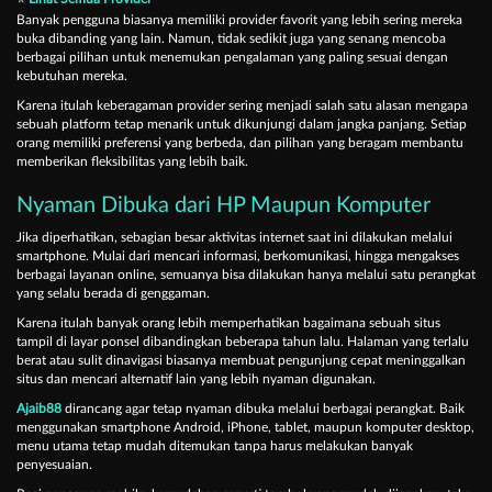
Banyak pengguna biasanya memiliki provider favorit yang lebih sering mereka
buka dibanding yang lain. Namun, tidak sedikit juga yang senang mencoba
berbagai pilihan untuk menemukan pengalaman yang paling sesuai dengan
kebutuhan mereka.
Karena itulah keberagaman provider sering menjadi salah satu alasan mengapa
sebuah platform tetap menarik untuk dikunjungi dalam jangka panjang. Setiap
orang memiliki preferensi yang berbeda, dan pilihan yang beragam membantu
memberikan fleksibilitas yang lebih baik.
Nyaman Dibuka dari HP Maupun Komputer
Jika diperhatikan, sebagian besar aktivitas internet saat ini dilakukan melalui
smartphone. Mulai dari mencari informasi, berkomunikasi, hingga mengakses
berbagai layanan online, semuanya bisa dilakukan hanya melalui satu perangkat
yang selalu berada di genggaman.
Karena itulah banyak orang lebih memperhatikan bagaimana sebuah situs
tampil di layar ponsel dibandingkan beberapa tahun lalu. Halaman yang terlalu
berat atau sulit dinavigasi biasanya membuat pengunjung cepat meninggalkan
situs dan mencari alternatif lain yang lebih nyaman digunakan.
Ajaib88
dirancang agar tetap nyaman dibuka melalui berbagai perangkat. Baik
menggunakan smartphone Android, iPhone, tablet, maupun komputer desktop,
menu utama tetap mudah ditemukan tanpa harus melakukan banyak
penyesuaian.