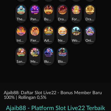
The Great Sorcery
Panthera Pardus
Buffalo Blaze
Dragon Treasure
Fortune Realm
Dragon Wish
Into the Fay: Ashley
Fiery Lady
Aztec Legacy
Neko Treasure
Wonders of Zeus
Oni Cosmic Atlas
Santa's Payday
Meta Space
Illuvium Master
Block Buster
Ajaib88: Daftar Slot Live22 - Bonus Member Baru
100% | Rollingan 0,5%
Ajaib88 - Platform Slot Live22 Terbaik