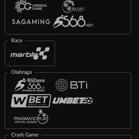
Race
Olahraga
Crash Game