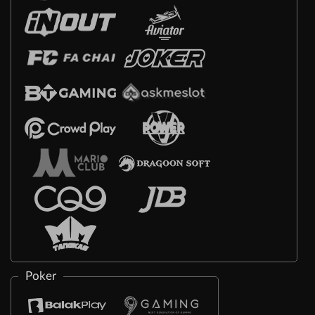
Poker