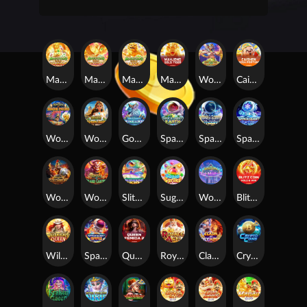
Mahjong Gold: Dragon
Mahjong Gold: Phoenix
Mahjong Gold: Lion
Mahjong Gold: Tiger
Wonders of Giza Pyramid
CaiShen Mega Fortune
Wonders of Machu Picchu
Wonder of Hanging Garden
God's Gambit: Poseidon
Space Quest: Earth
Space Quest: Moon
Space Quest: Neptune
Wonders of Colosseum
Wonders of Grand Canyon
Slithering Riches
Sugar Strike
Wonders of Taj Mahal
Blitz Coin: Hold & Win
Wild Bounty Queen
Space Quest: Mars
Queen Femida 2
Royale Ace
Clash of Olympus
Crypto Coin