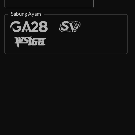
Sabung Ayam