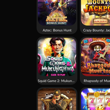
Aztec: Bonus Hunt
Crazy Bounty: Ja
Squid Game 2: Mukunghwa
Rhapsody of Mue