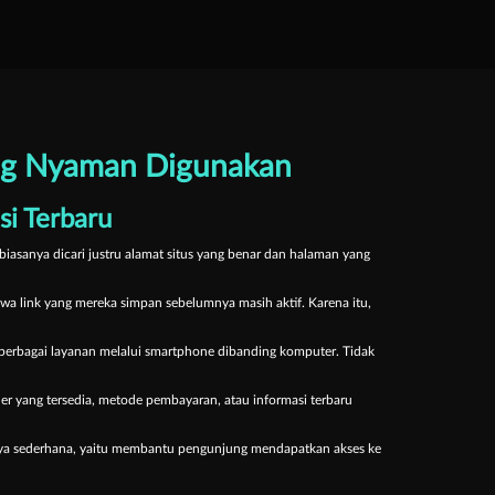
yang Nyaman Digunakan
si Terbaru
biasanya dicari justru alamat situs yang benar dan halaman yang
 link yang mereka simpan sebelumnya masih aktif. Karena itu,
 berbagai layanan melalui smartphone dibanding komputer. Tidak
r yang tersedia, metode pembayaran, atau informasi terbaru
ya sederhana, yaitu membantu pengunjung mendapatkan akses ke