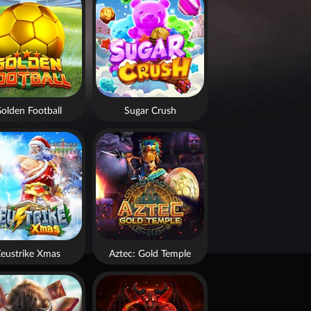
olden Football
Sugar Crush
eustrike Xmas
Aztec: Gold Temple