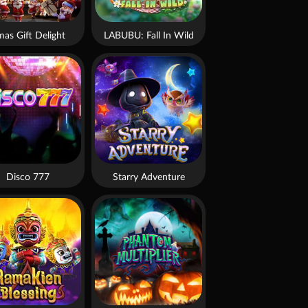
as Gift Delight
LABUBU: Fall In Wild
Disco 777
Starry Adventure