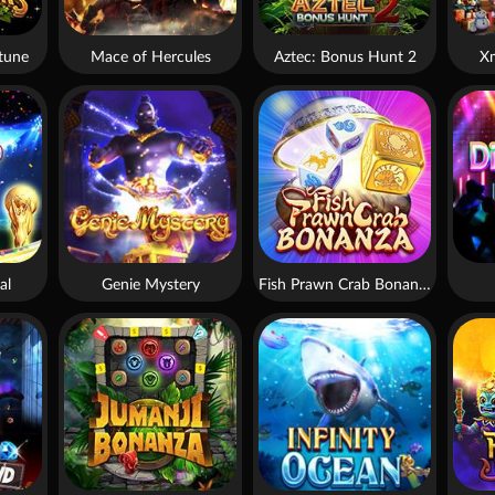
tune
Mace of Hercules
Aztec: Bonus Hunt 2
Xm
al
Genie Mystery
Fish Prawn Crab Bonanza