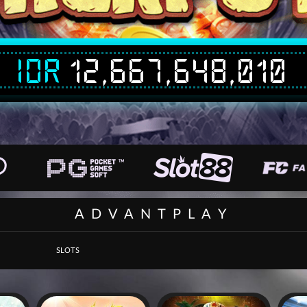
IDR
12,667,648,010
ADVANTPLAY
SLOTS