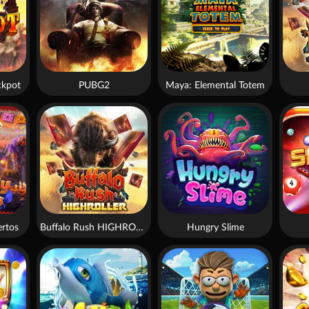
ckpot
PUBG2
Maya: Elemental Totem
rtos
Buffalo Rush HIGHROLLER
Hungry Slime