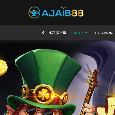
HOT GAMES
SLOTS
LIVE CASINO