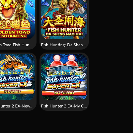
Golden Toad Fish Hunting
Fish Hunting: Da Sheng Nao Hai
Fish Hunter 2 EX-Newbie
Fish Hunter 2 EX-My Club