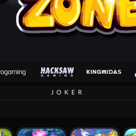
JOKER