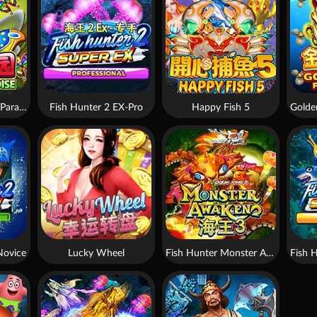
Fish Hunter Insect Paradise
Fish Hunter 2 EX-Pro
Happy Fish 5
Novice
Lucky Wheel
Fish Hunter Monster Awaken