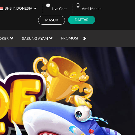
BHS INDONESIA
Live Chat
Versi Mobile
DAFTAR
MASUK
PROMOSI
OKER
SABUNG AYAM