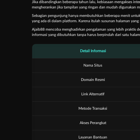
Jika dibandingkan beberapa tahun lalu, kebiasaan mengakses inte
mengherankan jika tampilan yang ringan dan mudah digunakan men
Sebagian pengunjung hanya membutuhkan beberapa menit untuk me
yang ada di dalam platform. Karena itulah susunan halaman yang s
Ajaib88 mencoba menghadirkan pengalaman yang lebih praktis 
informasi yang dibutuhkan tanpa harus berpindah dari satu halam
Detail Informasi
Nama Situs
Domain Resmi
Link Alternatif
Metode Transaksi
Akses Perangkat
Layanan Bantuan