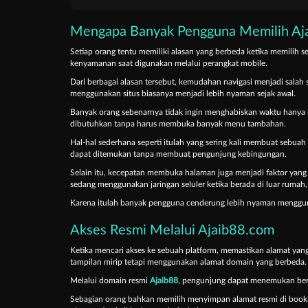
Mengapa Banyak Pengguna Memilih Aj
Setiap orang tentu memiliki alasan yang berbeda ketika memilih 
kenyamanan saat digunakan melalui perangkat mobile.
Dari berbagai alasan tersebut, kemudahan navigasi menjadi salah
menggunakan situs biasanya menjadi lebih nyaman sejak awal.
Banyak orang sebenarnya tidak ingin menghabiskan waktu hanya 
dibutuhkan tanpa harus membuka banyak menu tambahan.
Hal-hal sederhana seperti itulah yang sering kali membuat sebuah
dapat ditemukan tanpa membuat pengunjung kebingungan.
Selain itu, kecepatan membuka halaman juga menjadi faktor yan
sedang menggunakan jaringan seluler ketika berada di luar rumah
Karena itulah banyak pengguna cenderung lebih nyaman mengguna
Akses Resmi Melalui Ajaib88.com
Ketika mencari akses ke sebuah platform, memastikan alamat ya
tampilan mirip tetapi menggunakan alamat domain yang berbeda.
Melalui domain resmi
Ajaib88
, pengunjung dapat menemukan berba
Sebagian orang bahkan memilih menyimpan alamat resmi di bookma