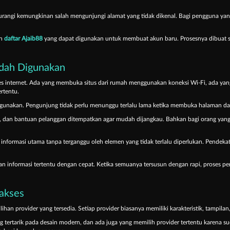
angi kemungkinan salah mengunjungi alamat yang tidak dikenal. Bagi pengguna yang r
an
daftar Ajaib88
yang dapat digunakan untuk membuat akun baru. Prosesnya dibuat 
dah Digunakan
s internet. Ada yang membuka situs dari rumah menggunakan koneksi Wi-Fi, ada yang
rtentu.
 digunakan. Pengunjung tidak perlu menunggu terlalu lama ketika membuka halaman da
osi, dan bantuan pelanggan ditempatkan agar mudah dijangkau. Bahkan bagi orang yan
formasi utama tanpa terganggu oleh elemen yang tidak terlalu diperlukan. Pendeka
informasi tertentu dengan cepat. Ketika semuanya tersusun dengan rapi, proses pe
iakses
ilihan provider yang tersedia. Setiap provider biasanya memiliki karakteristik, tamp
 tertarik pada desain modern, dan ada juga yang memilih provider tertentu karena sud