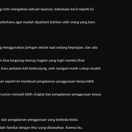
utin mengakses sebuah layanan, kebiasaan kecil seperti ini
sederhana agar mudah dipahami bahkan oleh orang yang baru
 menggunakan jaringan seluler saat sedang bepergian, dan ada
n bisa langsung menuju bagian yang ingin mereka lihat.
g baru pertama kali berkunjung, arah navigasi masih cukup mudah
tan seperti ini membuat pengalaman penggunaan terasa lebih
ncarian menjadi lebih singkat dan pengalaman penggunaan terasa
ilan, dan pengalaman penggunaan yang berbeda-beda.
ah familiar dengan fitur yang ditawarkan. Karena itu,