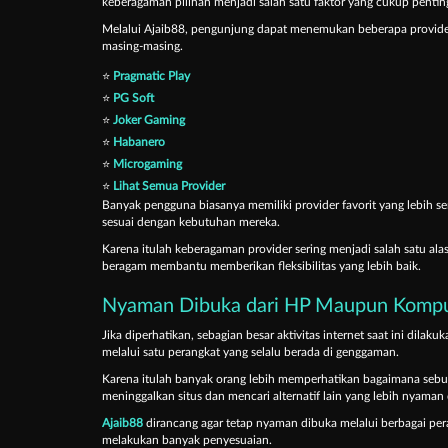
keberagaman pilihan menjadi salah satu faktor yang cukup penti
Melalui Ajaib88, pengunjung dapat menemukan beberapa provider p
masing-masing.
⭐
Pragmatic Play
⭐
PG Soft
⭐
Joker Gaming
⭐
Habanero
⭐
Microgaming
⭐
Lihat Semua Provider
Banyak pengguna biasanya memiliki provider favorit yang lebih 
sesuai dengan kebutuhan mereka.
Karena itulah keberagaman provider sering menjadi salah satu al
beragam membantu memberikan fleksibilitas yang lebih baik.
Nyaman Dibuka dari HP Maupun Komp
Jika diperhatikan, sebagian besar aktivitas internet saat ini dil
melalui satu perangkat yang selalu berada di genggaman.
Karena itulah banyak orang lebih memperhatikan bagaimana sebuah
meninggalkan situs dan mencari alternatif lain yang lebih nyaman
Ajaib88
dirancang agar tetap nyaman dibuka melalui berbagai p
melakukan banyak penyesuaian.