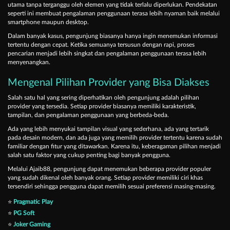
utama tanpa terganggu oleh elemen yang tidak terlalu diperlukan. Pendekatan
seperti ini membuat pengalaman penggunaan terasa lebih nyaman baik melalui
smartphone maupun desktop.
Dalam banyak kasus, pengunjung biasanya hanya ingin menemukan informasi
tertentu dengan cepat. Ketika semuanya tersusun dengan rapi, proses
pencarian menjadi lebih singkat dan pengalaman penggunaan terasa lebih
menyenangkan.
Mengenal Pilihan Provider yang Bisa Diakses
Salah satu hal yang sering diperhatikan oleh pengunjung adalah pilihan
provider yang tersedia. Setiap provider biasanya memiliki karakteristik,
tampilan, dan pengalaman penggunaan yang berbeda-beda.
Ada yang lebih menyukai tampilan visual yang sederhana, ada yang tertarik
pada desain modern, dan ada juga yang memilih provider tertentu karena sudah
familiar dengan fitur yang ditawarkan. Karena itu, keberagaman pilihan menjadi
salah satu faktor yang cukup penting bagi banyak pengguna.
Melalui Ajaib88, pengunjung dapat menemukan beberapa provider populer
yang sudah dikenal oleh banyak orang. Setiap provider memiliki ciri khas
tersendiri sehingga pengguna dapat memilih sesuai preferensi masing-masing.
⭐
Pragmatic Play
⭐
PG Soft
⭐
Joker Gaming