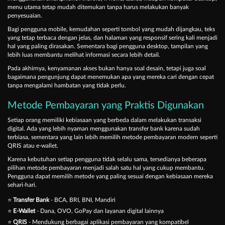
menu utama tetap mudah ditemukan tanpa harus melakukan banyak
penyesuaian.
Bagi pengguna mobile, kemudahan seperti tombol yang mudah dijangkau, teks
yang tetap terbaca dengan jelas, dan halaman yang responsif sering kali menjadi
hal yang paling dirasakan. Sementara bagi pengguna desktop, tampilan yang
lebih luas membantu melihat informasi secara lebih detail.
Pada akhirnya, kenyamanan akses bukan hanya soal desain, tetapi juga soal
bagaimana pengunjung dapat menemukan apa yang mereka cari dengan cepat
tanpa mengalami hambatan yang tidak perlu.
Metode Pembayaran yang Praktis Digunakan
Setiap orang memiliki kebiasaan yang berbeda dalam melakukan transaksi
digital. Ada yang lebih nyaman menggunakan transfer bank karena sudah
terbiasa, sementara yang lain lebih memilih metode pembayaran modern seperti
QRIS atau e-wallet.
Karena kebutuhan setiap pengguna tidak selalu sama, tersedianya beberapa
pilihan metode pembayaran menjadi salah satu hal yang cukup membantu.
Pengguna dapat memilih metode yang paling sesuai dengan kebiasaan mereka
sehari-hari.
⭐
Transfer Bank
- BCA, BRI, BNI, Mandiri
⭐
E-Wallet
- Dana, OVO, GoPay dan layanan digital lainnya
⭐
QRIS
- Mendukung berbagai aplikasi pembayaran yang kompatibel