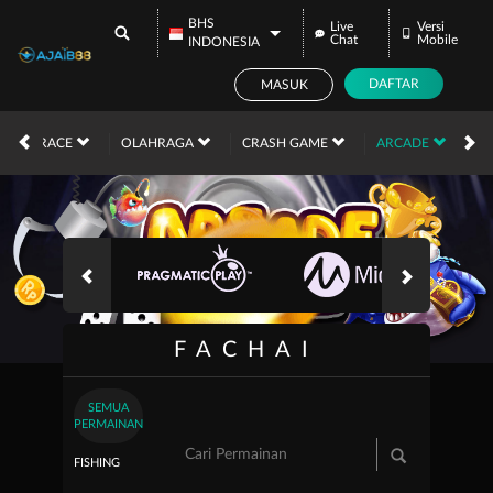
BHS
Live
Versi
Chat
Mobile
INDONESIA
DAFTAR
MASUK
RACE
OLAHRAGA
CRASH GAME
ARCADE
P
FACHAI
SEMUA
PERMAINAN
FISHING