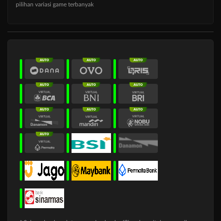
pilihan variasi game terbanyak