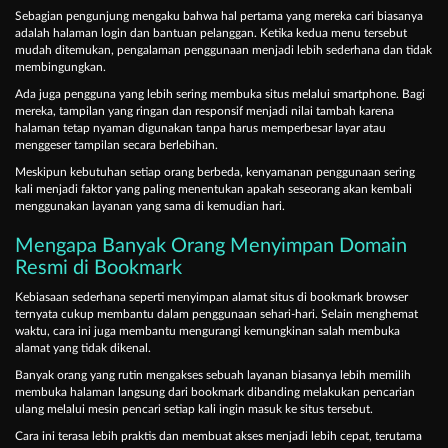
Sebagian pengunjung mengaku bahwa hal pertama yang mereka cari biasanya
adalah halaman login dan bantuan pelanggan. Ketika kedua menu tersebut
mudah ditemukan, pengalaman penggunaan menjadi lebih sederhana dan tidak
membingungkan.
Ada juga pengguna yang lebih sering membuka situs melalui smartphone. Bagi
mereka, tampilan yang ringan dan responsif menjadi nilai tambah karena
halaman tetap nyaman digunakan tanpa harus memperbesar layar atau
menggeser tampilan secara berlebihan.
Meskipun kebutuhan setiap orang berbeda, kenyamanan penggunaan sering
kali menjadi faktor yang paling menentukan apakah seseorang akan kembali
menggunakan layanan yang sama di kemudian hari.
Mengapa Banyak Orang Menyimpan Domain
Resmi di Bookmark
Kebiasaan sederhana seperti menyimpan alamat situs di bookmark browser
ternyata cukup membantu dalam penggunaan sehari-hari. Selain menghemat
waktu, cara ini juga membantu mengurangi kemungkinan salah membuka
alamat yang tidak dikenal.
Banyak orang yang rutin mengakses sebuah layanan biasanya lebih memilih
membuka halaman langsung dari bookmark dibanding melakukan pencarian
ulang melalui mesin pencari setiap kali ingin masuk ke situs tersebut.
Cara ini terasa lebih praktis dan membuat akses menjadi lebih cepat, terutama