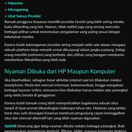
⭐
Habanero
⭐
Microgaming
⭐
Lihat Semua Provider
Banyak pengguna biasanya memiliki provider favorit yang lebih sering mereka
buka dibanding yang lain. Namun, tidak sedikit juga yang senang mencoba
berbagai pilihan untuk menemukan pengalaman yang paling sesuai dengan
kebutuhan mereka.
Karena itulah keberagaman provider sering menjadi salah satu alasan mengapa
sebuah platform tetap menarik untuk dikunjungi dalam jangka panjang. Setiap
orang memiliki preferensi yang berbeda, dan pilihan yang beragam membantu
memberikan fleksibilitas yang lebih baik.
Nyaman Dibuka dari HP Maupun Komputer
Jika diperhatikan, sebagian besar aktivitas internet saat ini dilakukan melalui
smartphone. Mulai dari mencari informasi, berkomunikasi, hingga mengakses
berbagai layanan online, semuanya bisa dilakukan hanya melalui satu perangkat
yang selalu berada di genggaman.
Karena itulah banyak orang lebih memperhatikan bagaimana sebuah situs
tampil di layar ponsel dibandingkan beberapa tahun lalu. Halaman yang terlalu
berat atau sulit dinavigasi biasanya membuat pengunjung cepat meninggalkan
situs dan mencari alternatif lain yang lebih nyaman digunakan.
Ajaib88
dirancang agar tetap nyaman dibuka melalui berbagai perangkat. Baik
menggunakan smartphone Android, iPhone, tablet, maupun komputer desktop,