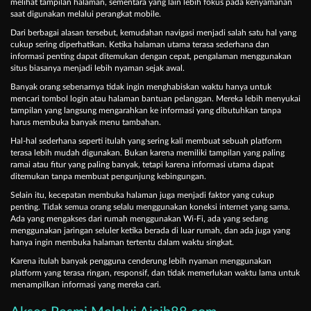
melihat tampilan halaman, sementara yang lain lebih fokus pada kenyamanan
saat digunakan melalui perangkat mobile.
Dari berbagai alasan tersebut, kemudahan navigasi menjadi salah satu hal yang
cukup sering diperhatikan. Ketika halaman utama terasa sederhana dan
informasi penting dapat ditemukan dengan cepat, pengalaman menggunakan
situs biasanya menjadi lebih nyaman sejak awal.
Banyak orang sebenarnya tidak ingin menghabiskan waktu hanya untuk
mencari tombol login atau halaman bantuan pelanggan. Mereka lebih menyukai
tampilan yang langsung mengarahkan ke informasi yang dibutuhkan tanpa
harus membuka banyak menu tambahan.
Hal-hal sederhana seperti itulah yang sering kali membuat sebuah platform
terasa lebih mudah digunakan. Bukan karena memiliki tampilan yang paling
ramai atau fitur yang paling banyak, tetapi karena informasi utama dapat
ditemukan tanpa membuat pengunjung kebingungan.
Selain itu, kecepatan membuka halaman juga menjadi faktor yang cukup
penting. Tidak semua orang selalu menggunakan koneksi internet yang sama.
Ada yang mengakses dari rumah menggunakan Wi-Fi, ada yang sedang
menggunakan jaringan seluler ketika berada di luar rumah, dan ada juga yang
hanya ingin membuka halaman tertentu dalam waktu singkat.
Karena itulah banyak pengguna cenderung lebih nyaman menggunakan
platform yang terasa ringan, responsif, dan tidak memerlukan waktu lama untuk
menampilkan informasi yang mereka cari.