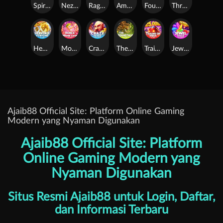
Spirit of Nine Tails
Nezha And The Dragon Emperor
Ragnar's Conquest
Amon Ra's Relic
Four Scholars
Three Kingdoms Slot
Heavenly Fortune
More & More Love
Crazy Miner
The Beanstalk
Trains of India
Jewel Space
Ajaib88 Official Site: Platform Online Gaming
Modern yang Nyaman Digunakan
Ajaib88 Official Site: Platform
Online Gaming Modern yang
Nyaman Digunakan
Situs Resmi Ajaib88 untuk Login, Daftar,
dan Informasi Terbaru