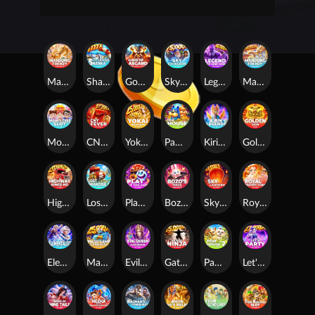
Mahjong Frenzy
Sharkalicious
Gods of Asgard
Sky Chasers
Legend of King Kong
Mahjong Frenzy : Tiles of Fortunes
Money Tree Slot
CNY Fever
Yokai Treasure
Paw House
Kirin Legends
Golden Lion
Highway Kings HD
Lost Paradise 2
Play If You Dare
Bozo's Trick
Sky Lantern
Royal Pastry Chef
Elementalist
Magic Lamp Carnival
Evil Queen Cauldron
Gate of Ninja
Paw House 2
Let's Party