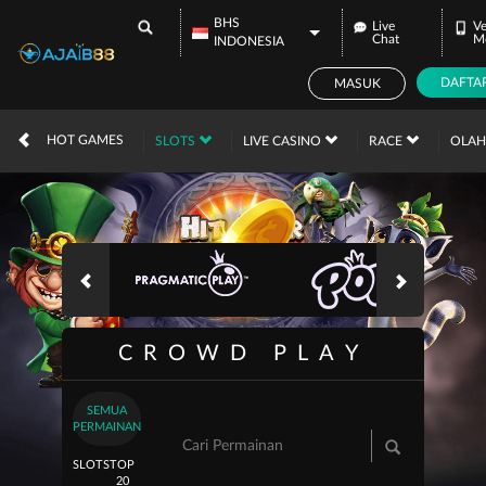
BHS
Live
Ve
Chat
M
INDONESIA
DAFTA
MASUK
IDR
12,692,956,
HOT GAMES
SLOTS
LIVE CASINO
RACE
OLA
CROWD PLAY
SEMUA
PERMAINAN
SLOTS
TOP
20