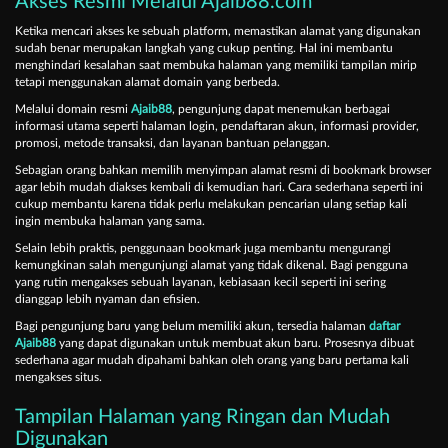
Akses Resmi Melalui Ajaib88.com
Ketika mencari akses ke sebuah platform, memastikan alamat yang digunakan
sudah benar merupakan langkah yang cukup penting. Hal ini membantu
menghindari kesalahan saat membuka halaman yang memiliki tampilan mirip
tetapi menggunakan alamat domain yang berbeda.
Melalui domain resmi
Ajaib88
, pengunjung dapat menemukan berbagai
informasi utama seperti halaman login, pendaftaran akun, informasi provider,
promosi, metode transaksi, dan layanan bantuan pelanggan.
Sebagian orang bahkan memilih menyimpan alamat resmi di bookmark browser
agar lebih mudah diakses kembali di kemudian hari. Cara sederhana seperti ini
cukup membantu karena tidak perlu melakukan pencarian ulang setiap kali
ingin membuka halaman yang sama.
Selain lebih praktis, penggunaan bookmark juga membantu mengurangi
kemungkinan salah mengunjungi alamat yang tidak dikenal. Bagi pengguna
yang rutin mengakses sebuah layanan, kebiasaan kecil seperti ini sering
dianggap lebih nyaman dan efisien.
Bagi pengunjung baru yang belum memiliki akun, tersedia halaman
daftar
Ajaib88
yang dapat digunakan untuk membuat akun baru. Prosesnya dibuat
sederhana agar mudah dipahami bahkan oleh orang yang baru pertama kali
mengakses situs.
Tampilan Halaman yang Ringan dan Mudah
Digunakan