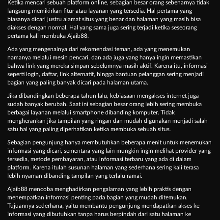
Ketika mencari sebuah platform online, sebagian besar orang sebenarnya tidak
langsung memikirkan fitur atau layanan yang tersedia. Hal pertama yang
biasanya dicari justru alamat situs yang benar dan halaman yang masih bisa
diakses dengan normal. Hal yang sama juga sering terjadi ketika seseorang
pertama kali membuka Ajaib88.
Ada yang mengenalnya dari rekomendasi teman, ada yang menemukan
namanya melalui mesin pencari, dan ada juga yang hanya ingin memastikan
bahwa link yang mereka simpan sebelumnya masih aktif. Karena itu, informasi
seperti login, daftar, link alternatif, hingga bantuan pelanggan sering menjadi
bagian yang paling banyak dicari pada halaman utama.
Jika dibandingkan beberapa tahun lalu, kebiasaan mengakses internet juga
sudah banyak berubah. Saat ini sebagian besar orang lebih sering membuka
berbagai layanan melalui smartphone dibanding komputer. Tidak
mengherankan jika tampilan yang ringan dan mudah digunakan menjadi salah
satu hal yang paling diperhatikan ketika membuka sebuah situs.
Sebagian pengunjung hanya membutuhkan beberapa menit untuk menemukan
informasi yang dicari, sementara yang lain mungkin ingin melihat provider yang
tersedia, metode pembayaran, atau informasi terbaru yang ada di dalam
platform. Karena itulah susunan halaman yang sederhana sering kali terasa
lebih nyaman dibanding tampilan yang terlalu ramai.
Ajaib88 mencoba menghadirkan pengalaman yang lebih praktis dengan
menempatkan informasi penting pada bagian yang mudah ditemukan.
Tujuannya sederhana, yaitu membantu pengunjung mendapatkan akses ke
informasi yang dibutuhkan tanpa harus berpindah dari satu halaman ke