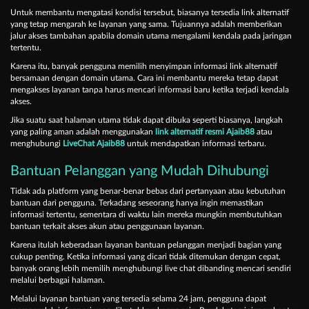
Untuk membantu mengatasi kondisi tersebut, biasanya tersedia link alternatif
yang tetap mengarah ke layanan yang sama. Tujuannya adalah memberikan
jalur akses tambahan apabila domain utama mengalami kendala pada jaringan
tertentu.
Karena itu, banyak pengguna memilih menyimpan informasi link alternatif
bersamaan dengan domain utama. Cara ini membantu mereka tetap dapat
mengakses layanan tanpa harus mencari informasi baru ketika terjadi kendala
akses.
Jika suatu saat halaman utama tidak dapat dibuka seperti biasanya, langkah
yang paling aman adalah menggunakan
link alternatif resmi Ajaib88
atau
menghubungi
LiveChat Ajaib88
untuk mendapatkan informasi terbaru.
Bantuan Pelanggan yang Mudah Dihubungi
Tidak ada platform yang benar-benar bebas dari pertanyaan atau kebutuhan
bantuan dari pengguna. Terkadang seseorang hanya ingin memastikan
informasi tertentu, sementara di waktu lain mereka mungkin membutuhkan
bantuan terkait akses akun atau penggunaan layanan.
Karena itulah keberadaan layanan bantuan pelanggan menjadi bagian yang
cukup penting. Ketika informasi yang dicari tidak ditemukan dengan cepat,
banyak orang lebih memilih menghubungi live chat dibanding mencari sendiri
melalui berbagai halaman.
Melalui layanan bantuan yang tersedia selama 24 jam, pengguna dapat