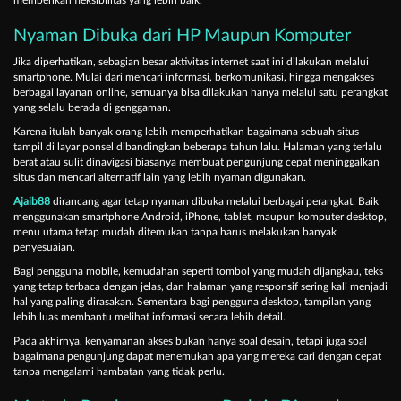
Nyaman Dibuka dari HP Maupun Komputer
Jika diperhatikan, sebagian besar aktivitas internet saat ini dilakukan melalui
smartphone. Mulai dari mencari informasi, berkomunikasi, hingga mengakses
berbagai layanan online, semuanya bisa dilakukan hanya melalui satu perangkat
yang selalu berada di genggaman.
Karena itulah banyak orang lebih memperhatikan bagaimana sebuah situs
tampil di layar ponsel dibandingkan beberapa tahun lalu. Halaman yang terlalu
berat atau sulit dinavigasi biasanya membuat pengunjung cepat meninggalkan
situs dan mencari alternatif lain yang lebih nyaman digunakan.
Ajaib88
dirancang agar tetap nyaman dibuka melalui berbagai perangkat. Baik
menggunakan smartphone Android, iPhone, tablet, maupun komputer desktop,
menu utama tetap mudah ditemukan tanpa harus melakukan banyak
penyesuaian.
Bagi pengguna mobile, kemudahan seperti tombol yang mudah dijangkau, teks
yang tetap terbaca dengan jelas, dan halaman yang responsif sering kali menjadi
hal yang paling dirasakan. Sementara bagi pengguna desktop, tampilan yang
lebih luas membantu melihat informasi secara lebih detail.
Pada akhirnya, kenyamanan akses bukan hanya soal desain, tetapi juga soal
bagaimana pengunjung dapat menemukan apa yang mereka cari dengan cepat
tanpa mengalami hambatan yang tidak perlu.