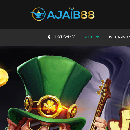
HOT GAMES
SLOTS
LIVE CASINO