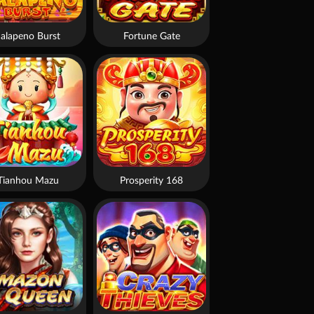
Jalapeno Burst
Fortune Gate
Tianhou Mazu
Prosperity 168