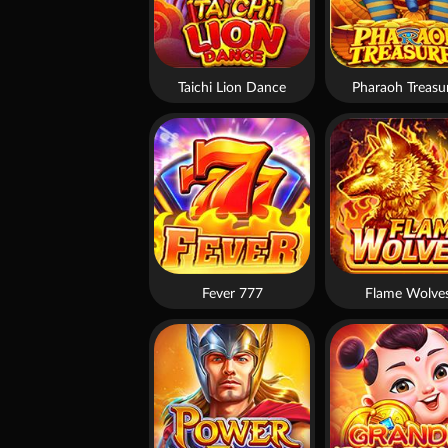
Taichi Lion Dance
Pharaoh Treasu
Fever 777
Flame Wolve