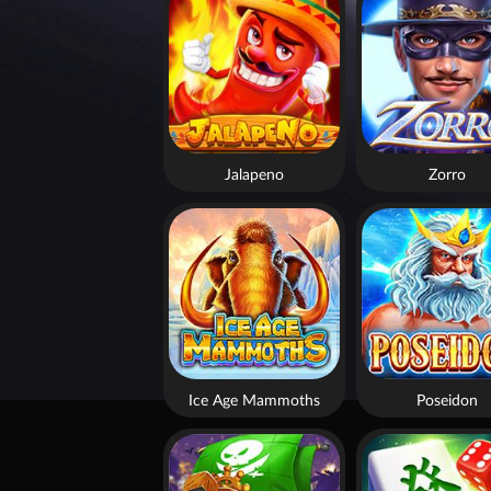
Jalapeno
Zorro
Ice Age Mammoths
Poseidon