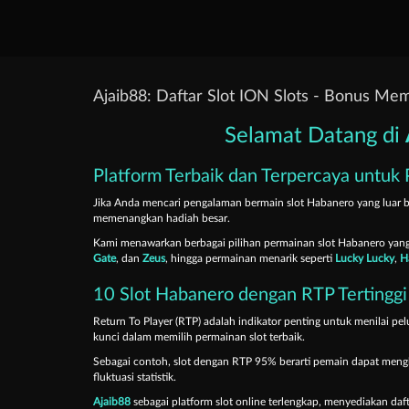
Ajaib88: Daftar Slot ION Slots - Bonus Me
Selamat Datang di
Platform Terbaik dan Terpercaya untuk
Jika Anda mencari pengalaman bermain slot Habanero yang luar
memenangkan hadiah besar.
Kami menawarkan berbagai pilihan permainan slot Habanero yang 
Gate
, dan
Zeus
, hingga permainan menarik seperti
Lucky Lucky
,
H
10 Slot Habanero dengan RTP Tertinggi
Return To Player (RTP) adalah indikator penting untuk menilai 
kunci dalam memilih permainan slot terbaik.
Sebagai contoh, slot dengan RTP 95% berarti pemain dapat mengh
fluktuasi statistik.
Ajaib88
sebagai platform slot online terlengkap, menyediakan daf