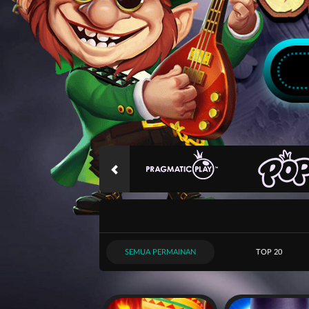
SEMUA PERMAINAN
TOP 20