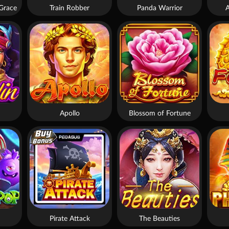
Grace
Train Robber
Panda Warrior
Apollo
Blossom of Fortune
Pirate Attack
The Beauties