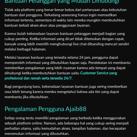
Bantuan Pelanggan yang Mudah Dihubungi
Tidak ada platform yang benar-benar bebas dari pertanyaan atau kebutuhan
bantuan dari pengguna. Terkadang seseorang hanya ingin memastikan
informasi tertentu, sementara di waktu lain mereka mungkin membutuhkan
bantuan terkait akses akun atau penggunaan layanan.
Karena itulah keberadaan layanan bantuan pelanggan menjadi bagian yang
cukup penting. Ketika informasi yang dicari tidak ditemukan dengan cepat,
banyak orang lebih memilih menghubungi live chat dibanding mencari sendiri
melalui berbagai halaman.
Melalui layanan bantuan yang tersedia selama 24 jam, pengguna dapat
memperoleh informasi yang dibutuhkan kapan saja. Pendekatan ini membantu
memberikan pengalaman yang lebih nyaman karena ada tempat yang dapat
dihubungi ketika membutuhkan bantuan yaitu
Customer Service yang
profesional dan ramah serta tersedia 24/7
.
Bagi pengunjung baru, keberadaan layanan bantuan juga sering memberikan
rasa lebih tenang karena mereka mengetahui bahwa ada tim yang dapat
membantu jika dibutuhkan.
Pengalaman Pengguna Ajaib88
Setiap orang tentu memiliki pengalaman yang berbeda ketika menggunakan
sebuah platform online. Namun, ada beberapa hal yang cukup sering menjadi
perhatian utama, yaitu kemudahan akses, tampilan halaman, dan kecepatan
menemukan informasi yang dibutuhkan.