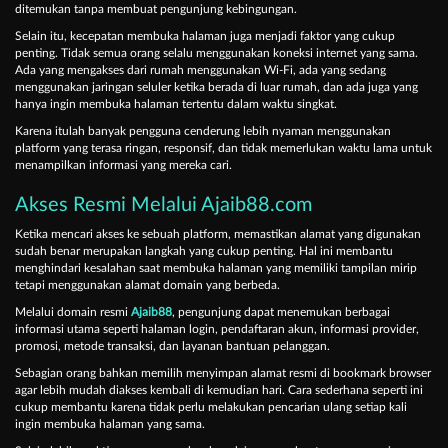
ditemukan tanpa membuat pengunjung kebingungan.
Selain itu, kecepatan membuka halaman juga menjadi faktor yang cukup
penting. Tidak semua orang selalu menggunakan koneksi internet yang sama.
Ada yang mengakses dari rumah menggunakan Wi-Fi, ada yang sedang
menggunakan jaringan seluler ketika berada di luar rumah, dan ada juga yang
hanya ingin membuka halaman tertentu dalam waktu singkat.
Karena itulah banyak pengguna cenderung lebih nyaman menggunakan
platform yang terasa ringan, responsif, dan tidak memerlukan waktu lama untuk
menampilkan informasi yang mereka cari.
Akses Resmi Melalui Ajaib88.com
Ketika mencari akses ke sebuah platform, memastikan alamat yang digunakan
sudah benar merupakan langkah yang cukup penting. Hal ini membantu
menghindari kesalahan saat membuka halaman yang memiliki tampilan mirip
tetapi menggunakan alamat domain yang berbeda.
Melalui domain resmi
Ajaib88
, pengunjung dapat menemukan berbagai
informasi utama seperti halaman login, pendaftaran akun, informasi provider,
promosi, metode transaksi, dan layanan bantuan pelanggan.
Sebagian orang bahkan memilih menyimpan alamat resmi di bookmark browser
agar lebih mudah diakses kembali di kemudian hari. Cara sederhana seperti ini
cukup membantu karena tidak perlu melakukan pencarian ulang setiap kali
ingin membuka halaman yang sama.