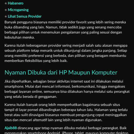
⭐
Habanero
⭐
Microgaming
⭐
Lihat Semua Provider
Banyak pengguna biasanya memiliki provider favorit yang lebih sering mereka
buka dibanding yang lain. Namun, tidak sedikit juga yang senang mencoba
berbagai pilihan untuk menemukan pengalaman yang paling sesuai dengan
kebutuhan mereka.
Karena itulah keberagaman provider sering menjadi salah satu alasan mengapa
sebuah platform tetap menarik untuk dikunjungi dalam jangka panjang. Setiap
orang memiliki preferensi yang berbeda, dan pilihan yang beragam membantu
memberikan fleksibilitas yang lebih baik.
Nyaman Dibuka dari HP Maupun Komputer
Jika diperhatikan, sebagian besar aktivitas internet saat ini dilakukan melalui
smartphone. Mulai dari mencari informasi, berkomunikasi, hingga mengakses
berbagai layanan online, semuanya bisa dilakukan hanya melalui satu perangkat
yang selalu berada di genggaman.
Karena itulah banyak orang lebih memperhatikan bagaimana sebuah situs
tampil di layar ponsel dibandingkan beberapa tahun lalu. Halaman yang terlalu
berat atau sulit dinavigasi biasanya membuat pengunjung cepat meninggalkan
situs dan mencari alternatif lain yang lebih nyaman digunakan.
Ajaib88
dirancang agar tetap nyaman dibuka melalui berbagai perangkat. Baik
menggunakan smartphone Android, iPhone, tablet, maupun komputer desktop,