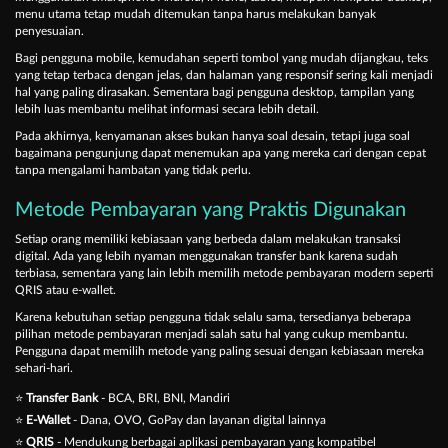
menu utama tetap mudah ditemukan tanpa harus melakukan banyak
penyesuaian.
Bagi pengguna mobile, kemudahan seperti tombol yang mudah dijangkau, teks
yang tetap terbaca dengan jelas, dan halaman yang responsif sering kali menjadi
hal yang paling dirasakan. Sementara bagi pengguna desktop, tampilan yang
lebih luas membantu melihat informasi secara lebih detail.
Pada akhirnya, kenyamanan akses bukan hanya soal desain, tetapi juga soal
bagaimana pengunjung dapat menemukan apa yang mereka cari dengan cepat
tanpa mengalami hambatan yang tidak perlu.
Metode Pembayaran yang Praktis Digunakan
Setiap orang memiliki kebiasaan yang berbeda dalam melakukan transaksi
digital. Ada yang lebih nyaman menggunakan transfer bank karena sudah
terbiasa, sementara yang lain lebih memilih metode pembayaran modern seperti
QRIS atau e-wallet.
Karena kebutuhan setiap pengguna tidak selalu sama, tersedianya beberapa
pilihan metode pembayaran menjadi salah satu hal yang cukup membantu.
Pengguna dapat memilih metode yang paling sesuai dengan kebiasaan mereka
sehari-hari.
⭐
Transfer Bank
- BCA, BRI, BNI, Mandiri
⭐
E-Wallet
- Dana, OVO, GoPay dan layanan digital lainnya
⭐
QRIS
- Mendukung berbagai aplikasi pembayaran yang kompatibel