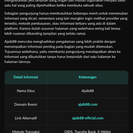
mengherankan jika tampilan yang ringan dan mudah digunakan menjadi salah
satu hal yang paling diperhatikan ketika membuka sebuah situs.
Sebagian pengunjung hanya membutuhkan beberapa menit untuk menemukan
informasi yang dicari, sementara yang lain mungkin ingin melihat provider yang
tersedia, metode pembayaran, atau informasi terbaru yang ada di dalam
platform. Karena itulah susunan halaman yang sederhana sering kali terasa
lebih nyaman dibanding tampilan yang terlalu ramai.
Ajaib88 mencoba menghadirkan pengalaman yang lebih praktis dengan
menempatkan informasi penting pada bagian yang mudah ditemukan.
Tujuannya sederhana, yaitu membantu pengunjung mendapatkan akses ke
informasi yang dibutuhkan tanpa harus berpindah dari satu halaman ke
halaman lainnya.
Detail Informasi
Keterangan
Nama Situs
Ajaib88
Domain Resmi
ajaib88.com
Link Alternatif
ajaib88-official.com
Metode Transaksi
QRIS, Transfer Bank, E-Wallet