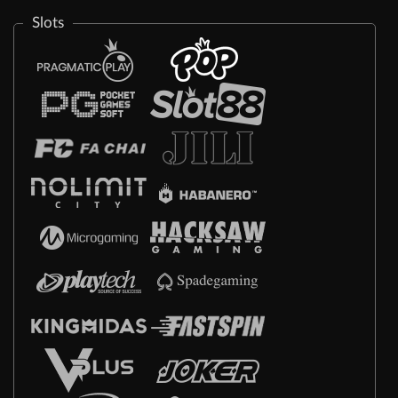
Slots