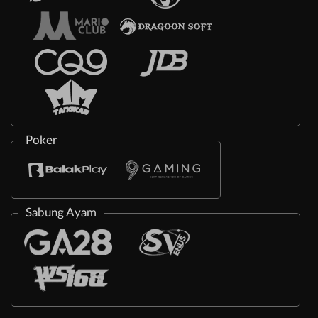
Poker
Sabung Ayam