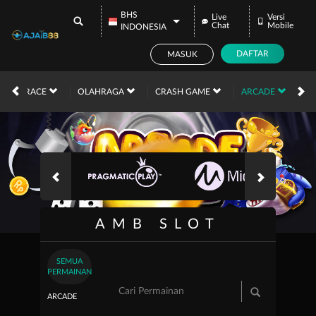
BHS
Live
Versi
Chat
Mobile
INDONESIA
DAFTAR
MASUK
RACE
OLAHRAGA
CRASH GAME
ARCADE
P
AMB SLOT
SEMUA
PERMAINAN
ARCADE