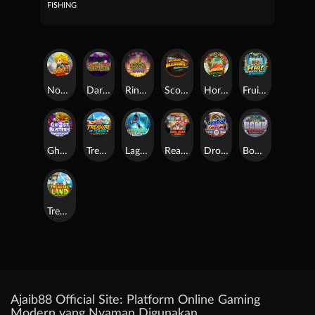
FISHING
Nova Crash : The Legends of Power
Dart Fest
Ring of Hopeful
Scoop Blessing
Horse Racing
Fruit Roulette Slots
Ghost Busters
Treasure of Pirate
Lagend of Shooter
Real Slap
Drop Racing
Bomb Defusal
Treasure Land
Ajaib88 Official Site: Platform Online Gaming
Modern yang Nyaman Digunakan