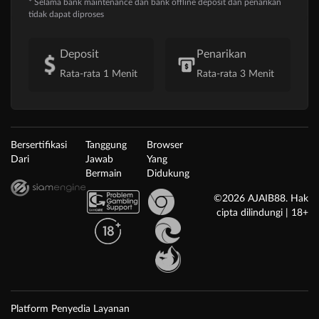
* Selama bank maintenance dan bank offline deposit dan penarikan
tidak dapat diproses
Deposit
Penarikan
Rata-rata 1 Menit
Rata-rata 3 Menit
Bersertifikasi
Tanggung
Browser
Dari
Jawab
Yang
Bermain
Didukung
©2026 AJAIB88. Hak
cipta dilindungi | 18+
Platform Penyedia Layanan