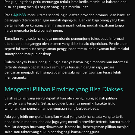
Pengunjung tidak perlu menunggu terlalu lama ketika membuka halaman dan
bisa langsung menuju bagian yang ingin mereka lihat.
Pada
Ajaib88
, menu utama seperti login, daftar, provider, promosi, dan bantuan
pelanggan ditempatkan agar mudah dijangkau. Bahkan bagi orang yang baru
pertama kali berkunjung, arah navigasi masih cukup mudah dipahami tanpa
harus mencoba terlalu banyak menu.
Tampilan yang sederhana juga membantu pengunjung fokus pada informasi
utama tanpa terganggu oleh elemen yang tidak terlalu diperlukan. Pendekatan
seperti ini membuat pengalaman penggunaan terasa lebih nyaman baik melalui
smartphone maupun desktop.
Dalam banyak kasus, pengunjung biasanya hanya ingin menemukan informasi
tertentu dengan cepat. Ketika semuanya tersusun dengan rapi, proses
pencarian menjadi lebih singkat dan pengalaman penggunaan terasa lebih
menyenangkan.
Mengenal Pilihan Provider yang Bisa Diakses
Salah satu hal yang sering diperhatikan oleh pengunjung adalah pilihan
provider yang tersedia. Setiap provider biasanya memiliki karakteristik,
tampilan, dan pengalaman penggunaan yang berbeda-beda.
Ada yang lebih menyukai tampilan visual yang sederhana, ada yang tertarik
pada desain modern, dan ada juga yang memilih provider tertentu karena sudah
familiar dengan fitur yang ditawarkan. Karena itu, keberagaman pilihan menjadi
salah satu faktor yang cukup penting bagi banyak pengguna.