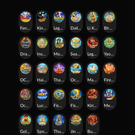
Fantasy Unicorn
King Kong’s Rampage
Legendary Panda
Daily Fishing
Li Kui Pi Yu
Bird Hunter
Dragon Storm
Insect Paradise
Monster Awaken plus
Sea Food Paradise II Plus
Legend of the phoenix
YaoQianShu
OCEAN MONSTER 2
HaiDiLao
Thanos Avengers
Ocean Paradise
Master Of The Deep
Fire Phoenix
Ocean King 3
Lucky Fishing
Fishman Wharf
Fish Music World
Kirin Storm
Mermaids-6s
Golden Legend Plus
Spongebob
Thunder Dragon
Jin Chan Bu Yu
Buffalo thunder