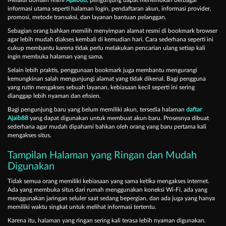
informasi utama seperti halaman login, pendaftaran akun, informasi provider,
promosi, metode transaksi, dan layanan bantuan pelanggan.
Sebagian orang bahkan memilih menyimpan alamat resmi di bookmark browser
agar lebih mudah diakses kembali di kemudian hari. Cara sederhana seperti ini
cukup membantu karena tidak perlu melakukan pencarian ulang setiap kali
ingin membuka halaman yang sama.
Selain lebih praktis, penggunaan bookmark juga membantu mengurangi
kemungkinan salah mengunjungi alamat yang tidak dikenal. Bagi pengguna
yang rutin mengakses sebuah layanan, kebiasaan kecil seperti ini sering
dianggap lebih nyaman dan efisien.
Bagi pengunjung baru yang belum memiliki akun, tersedia halaman
daftar
Ajaib88
yang dapat digunakan untuk membuat akun baru. Prosesnya dibuat
sederhana agar mudah dipahami bahkan oleh orang yang baru pertama kali
mengakses situs.
Tampilan Halaman yang Ringan dan Mudah
Digunakan
Tidak semua orang memiliki kebiasaan yang sama ketika mengakses internet.
Ada yang membuka situs dari rumah menggunakan koneksi Wi-Fi, ada yang
menggunakan jaringan seluler saat sedang bepergian, dan ada juga yang hanya
memiliki waktu singkat untuk melihat informasi tertentu.
Karena itu, halaman yang ringan sering kali terasa lebih nyaman digunakan.