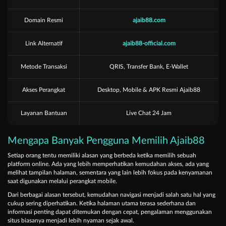
Domain Resmi
ajaib88.com
Link Alternatif
ajaib88-official.com
Metode Transaksi
QRIS, Transfer Bank, E-Wallet
Akses Perangkat
Desktop, Mobile & APK Resmi Ajaib88
Layanan Bantuan
Live Chat 24 Jam
Mengapa Banyak Pengguna Memilih Ajaib88
Setiap orang tentu memiliki alasan yang berbeda ketika memilih sebuah
platform online. Ada yang lebih memperhatikan kemudahan akses, ada yang
melihat tampilan halaman, sementara yang lain lebih fokus pada kenyamanan
saat digunakan melalui perangkat mobile.
Dari berbagai alasan tersebut, kemudahan navigasi menjadi salah satu hal yang
cukup sering diperhatikan. Ketika halaman utama terasa sederhana dan
informasi penting dapat ditemukan dengan cepat, pengalaman menggunakan
situs biasanya menjadi lebih nyaman sejak awal.