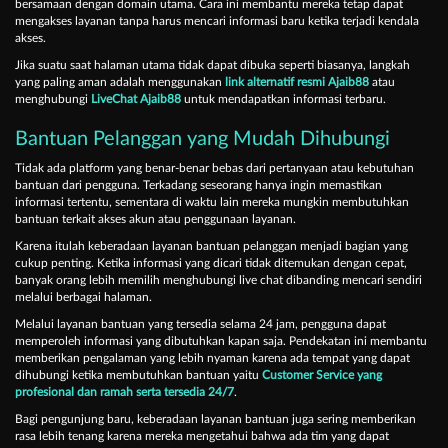
bersamaan dengan domain utama. Cara ini membantu mereka tetap dapat
mengakses layanan tanpa harus mencari informasi baru ketika terjadi kendala
akses.
Jika suatu saat halaman utama tidak dapat dibuka seperti biasanya, langkah
yang paling aman adalah menggunakan
link alternatif resmi Ajaib88
atau
menghubungi
LiveChat Ajaib88
untuk mendapatkan informasi terbaru.
Bantuan Pelanggan yang Mudah Dihubungi
Tidak ada platform yang benar-benar bebas dari pertanyaan atau kebutuhan
bantuan dari pengguna. Terkadang seseorang hanya ingin memastikan
informasi tertentu, sementara di waktu lain mereka mungkin membutuhkan
bantuan terkait akses akun atau penggunaan layanan.
Karena itulah keberadaan layanan bantuan pelanggan menjadi bagian yang
cukup penting. Ketika informasi yang dicari tidak ditemukan dengan cepat,
banyak orang lebih memilih menghubungi live chat dibanding mencari sendiri
melalui berbagai halaman.
Melalui layanan bantuan yang tersedia selama 24 jam, pengguna dapat
memperoleh informasi yang dibutuhkan kapan saja. Pendekatan ini membantu
memberikan pengalaman yang lebih nyaman karena ada tempat yang dapat
dihubungi ketika membutuhkan bantuan yaitu
Customer Service yang
profesional dan ramah serta tersedia 24/7
.
Bagi pengunjung baru, keberadaan layanan bantuan juga sering memberikan
rasa lebih tenang karena mereka mengetahui bahwa ada tim yang dapat