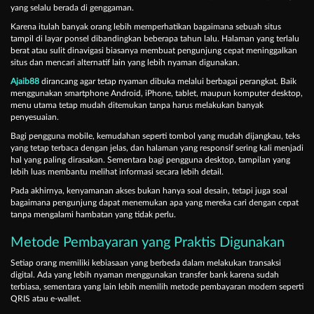
yang selalu berada di genggaman.
Karena itulah banyak orang lebih memperhatikan bagaimana sebuah situs
tampil di layar ponsel dibandingkan beberapa tahun lalu. Halaman yang terlalu
berat atau sulit dinavigasi biasanya membuat pengunjung cepat meninggalkan
situs dan mencari alternatif lain yang lebih nyaman digunakan.
Ajaib88
dirancang agar tetap nyaman dibuka melalui berbagai perangkat. Baik
menggunakan smartphone Android, iPhone, tablet, maupun komputer desktop,
menu utama tetap mudah ditemukan tanpa harus melakukan banyak
penyesuaian.
Bagi pengguna mobile, kemudahan seperti tombol yang mudah dijangkau, teks
yang tetap terbaca dengan jelas, dan halaman yang responsif sering kali menjadi
hal yang paling dirasakan. Sementara bagi pengguna desktop, tampilan yang
lebih luas membantu melihat informasi secara lebih detail.
Pada akhirnya, kenyamanan akses bukan hanya soal desain, tetapi juga soal
bagaimana pengunjung dapat menemukan apa yang mereka cari dengan cepat
tanpa mengalami hambatan yang tidak perlu.
Metode Pembayaran yang Praktis Digunakan
Setiap orang memiliki kebiasaan yang berbeda dalam melakukan transaksi
digital. Ada yang lebih nyaman menggunakan transfer bank karena sudah
terbiasa, sementara yang lain lebih memilih metode pembayaran modern seperti
QRIS atau e-wallet.