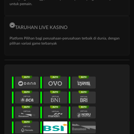
untuk pemain.
TARUHAN LIVE KASINO
Platform Pilihan bagi perusahaan-perusahaan terbaik di dunia, dengan
pilihan variasi game terbanyak