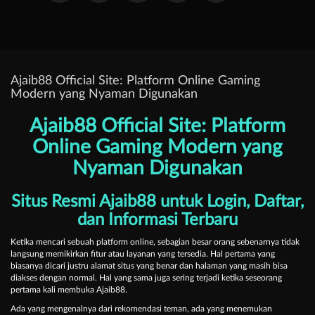
Ajaib88 Official Site: Platform Online Gaming
Modern yang Nyaman Digunakan
Ajaib88 Official Site: Platform
Online Gaming Modern yang
Nyaman Digunakan
Situs Resmi Ajaib88 untuk Login, Daftar,
dan Informasi Terbaru
Ketika mencari sebuah platform online, sebagian besar orang sebenarnya tidak
langsung memikirkan fitur atau layanan yang tersedia. Hal pertama yang
biasanya dicari justru alamat situs yang benar dan halaman yang masih bisa
diakses dengan normal. Hal yang sama juga sering terjadi ketika seseorang
pertama kali membuka Ajaib88.
Ada yang mengenalnya dari rekomendasi teman, ada yang menemukan