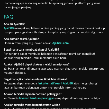
utama mengapa seseorang memilih tetap menggunakan platform yang sama
dalam jangka panjang.
FAQ
Apa itu Ajaib88?
Ajaib88
merupakan platform online gaming yang dapat diakses melalui desktop
maupun perangkat mobile dengan tampilan yang ringan dan mudah digunakan.
Apa domain resmi Ajaib88?
Domain resmi yang digunakan adalah
Ajaib88.com
.
Bagaimana cara membuat akun di Ajaib88?
Pengunjung dapat membuka halaman pendaftaran resmi dan mengikuti
langkah yang tersedia untuk membuat akun baru.
Apakah Ajaib88 dapat diakses melalui smartphone?
Ya. Halaman telah dirancang agar tetap nyaman digunakan melalui smartphone
maupun desktop.
Bagaimana jika halaman utama tidak bisa dibuka?
Pengguna dapat mencoba
link alternatif resmi Ajaib88
atau menghubungi
layanan bantuan pelanggan untuk memperoleh informasi terbaru.
Apakah tersedia layanan bantuan pelanggan?
Ya. Tersedia
layanan bantuan pelanggan
yang dapat dihubungi selama 24 jam.
Apakah tersedia metode pembayaran QRIS?
Ya. QRIS tersedia bersama beberapa metode pembayaran lainnya seperti