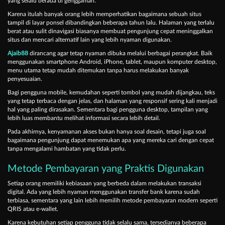
yang selalu berada di genggaman.
Karena itulah banyak orang lebih memperhatikan bagaimana sebuah situs
tampil di layar ponsel dibandingkan beberapa tahun lalu. Halaman yang terlalu
berat atau sulit dinavigasi biasanya membuat pengunjung cepat meninggalkan
situs dan mencari alternatif lain yang lebih nyaman digunakan.
Ajaib88
dirancang agar tetap nyaman dibuka melalui berbagai perangkat. Baik
menggunakan smartphone Android, iPhone, tablet, maupun komputer desktop,
menu utama tetap mudah ditemukan tanpa harus melakukan banyak
penyesuaian.
Bagi pengguna mobile, kemudahan seperti tombol yang mudah dijangkau, teks
yang tetap terbaca dengan jelas, dan halaman yang responsif sering kali menjadi
hal yang paling dirasakan. Sementara bagi pengguna desktop, tampilan yang
lebih luas membantu melihat informasi secara lebih detail.
Pada akhirnya, kenyamanan akses bukan hanya soal desain, tetapi juga soal
bagaimana pengunjung dapat menemukan apa yang mereka cari dengan cepat
tanpa mengalami hambatan yang tidak perlu.
Metode Pembayaran yang Praktis Digunakan
Setiap orang memiliki kebiasaan yang berbeda dalam melakukan transaksi
digital. Ada yang lebih nyaman menggunakan transfer bank karena sudah
terbiasa, sementara yang lain lebih memilih metode pembayaran modern seperti
QRIS atau e-wallet.
Karena kebutuhan setiap pengguna tidak selalu sama, tersedianya beberapa