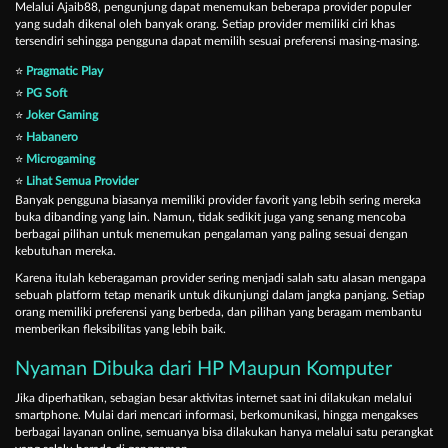
Melalui Ajaib88, pengunjung dapat menemukan beberapa provider populer
yang sudah dikenal oleh banyak orang. Setiap provider memiliki ciri khas
tersendiri sehingga pengguna dapat memilih sesuai preferensi masing-masing.
⭐
Pragmatic Play
⭐
PG Soft
⭐
Joker Gaming
⭐
Habanero
⭐
Microgaming
⭐
Lihat Semua Provider
Banyak pengguna biasanya memiliki provider favorit yang lebih sering mereka
buka dibanding yang lain. Namun, tidak sedikit juga yang senang mencoba
berbagai pilihan untuk menemukan pengalaman yang paling sesuai dengan
kebutuhan mereka.
Karena itulah keberagaman provider sering menjadi salah satu alasan mengapa
sebuah platform tetap menarik untuk dikunjungi dalam jangka panjang. Setiap
orang memiliki preferensi yang berbeda, dan pilihan yang beragam membantu
memberikan fleksibilitas yang lebih baik.
Nyaman Dibuka dari HP Maupun Komputer
Jika diperhatikan, sebagian besar aktivitas internet saat ini dilakukan melalui
smartphone. Mulai dari mencari informasi, berkomunikasi, hingga mengakses
berbagai layanan online, semuanya bisa dilakukan hanya melalui satu perangkat