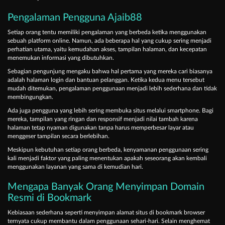
Pengalaman Pengguna Ajaib88
Setiap orang tentu memiliki pengalaman yang berbeda ketika menggunakan
sebuah platform online. Namun, ada beberapa hal yang cukup sering menjadi
perhatian utama, yaitu kemudahan akses, tampilan halaman, dan kecepatan
menemukan informasi yang dibutuhkan.
Sebagian pengunjung mengaku bahwa hal pertama yang mereka cari biasanya
adalah halaman login dan bantuan pelanggan. Ketika kedua menu tersebut
mudah ditemukan, pengalaman penggunaan menjadi lebih sederhana dan tidak
membingungkan.
Ada juga pengguna yang lebih sering membuka situs melalui smartphone. Bagi
mereka, tampilan yang ringan dan responsif menjadi nilai tambah karena
halaman tetap nyaman digunakan tanpa harus memperbesar layar atau
menggeser tampilan secara berlebihan.
Meskipun kebutuhan setiap orang berbeda, kenyamanan penggunaan sering
kali menjadi faktor yang paling menentukan apakah seseorang akan kembali
menggunakan layanan yang sama di kemudian hari.
Mengapa Banyak Orang Menyimpan Domain
Resmi di Bookmark
Kebiasaan sederhana seperti menyimpan alamat situs di bookmark browser
ternyata cukup membantu dalam penggunaan sehari-hari. Selain menghemat