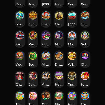
Rave Jump 2
Loy Krathong
[888]
Football Fever M
Crazy Nuozha
Great Lion
Lonely Planet
Super5
Fire Chibi 2
Chicago II
[777]
Summer Mood
Skr Skr
WuKong&Peaches
Fruit King II
Magic World
Monkey Office Legend
Golden Mayan
World Cup Russia 2018
Boots Of Luck
All Star Team
Dragon Hunters
Wild Fudge
Cirque de fous
Queen Of Dead
Sakura Legend
Pharaoh's Gold
Hollywood Pets
Xmas Tales
Fortune Dragon
Songkran Festival
Sweet POP
ZhongKui
Monster Hunter
Hot Pinatas
Ninja Raccoon