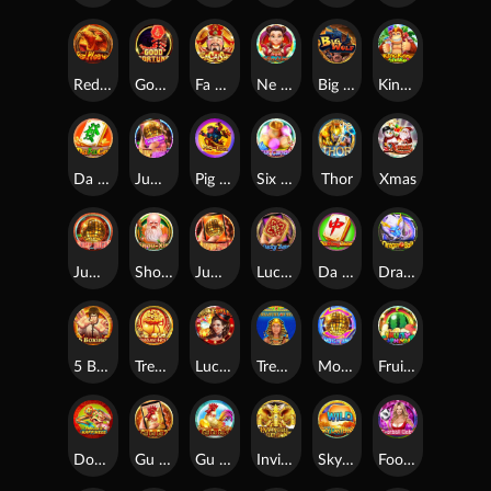
Red Phoenix
Good Fortune
Fa Cai Shen
Ne Zha Advent
Big Wolf
King Kong Shake
Da Fa Cai
Jump Higher Mobile
Pig Of Luck
Six Candy
Thor
Xmas
Jump High
Shou-Xin
Jumping Mobile
Lucky Bats M
Da Hong Zhong
Dragon Ball
5 Boxing
Treasure House
Lucky Boxes
Treasure of Seti
Move n' Jump
Fruity Carnival
Double Happiness
Gu Gu Gu 2 M
Gu Gu Gu 3
Invincible Elephant
Sky Lantern
Football Baby