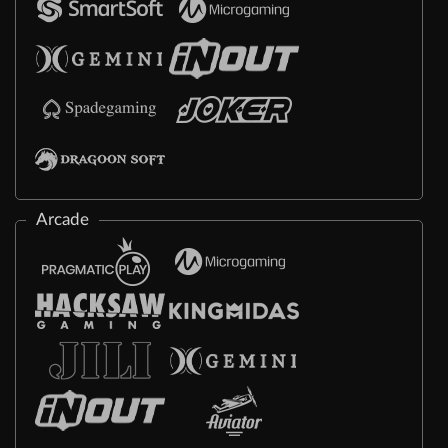
Arcade