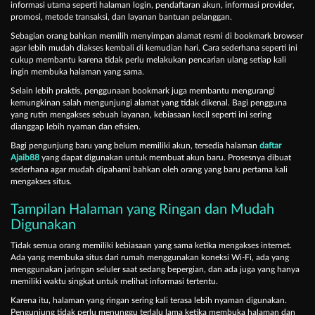
informasi utama seperti halaman login, pendaftaran akun, informasi provider,
promosi, metode transaksi, dan layanan bantuan pelanggan.
Sebagian orang bahkan memilih menyimpan alamat resmi di bookmark browser
agar lebih mudah diakses kembali di kemudian hari. Cara sederhana seperti ini
cukup membantu karena tidak perlu melakukan pencarian ulang setiap kali
ingin membuka halaman yang sama.
Selain lebih praktis, penggunaan bookmark juga membantu mengurangi
kemungkinan salah mengunjungi alamat yang tidak dikenal. Bagi pengguna
yang rutin mengakses sebuah layanan, kebiasaan kecil seperti ini sering
dianggap lebih nyaman dan efisien.
Bagi pengunjung baru yang belum memiliki akun, tersedia halaman
daftar
Ajaib88
yang dapat digunakan untuk membuat akun baru. Prosesnya dibuat
sederhana agar mudah dipahami bahkan oleh orang yang baru pertama kali
mengakses situs.
Tampilan Halaman yang Ringan dan Mudah
Digunakan
Tidak semua orang memiliki kebiasaan yang sama ketika mengakses internet.
Ada yang membuka situs dari rumah menggunakan koneksi Wi-Fi, ada yang
menggunakan jaringan seluler saat sedang bepergian, dan ada juga yang hanya
memiliki waktu singkat untuk melihat informasi tertentu.
Karena itu, halaman yang ringan sering kali terasa lebih nyaman digunakan.
Pengunjung tidak perlu menunggu terlalu lama ketika membuka halaman dan