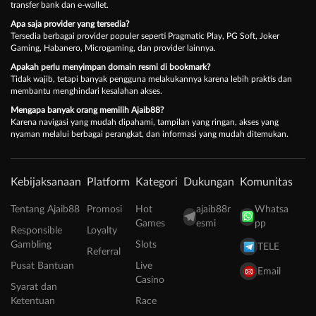
transfer bank dan e-wallet.
Apa saja provider yang tersedia?
Tersedia berbagai provider populer seperti Pragmatic Play, PG Soft, Joker
Gaming, Habanero, Microgaming, dan provider lainnya.
Apakah perlu menyimpan domain resmi di bookmark?
Tidak wajib, tetapi banyak pengguna melakukannya karena lebih praktis dan
membantu menghindari kesalahan akses.
Mengapa banyak orang memilih Ajaib88?
Karena navigasi yang mudah dipahami, tampilan yang ringan, akses yang
nyaman melalui berbagai perangkat, dan informasi yang mudah ditemukan.
Kebijaksanaan
Platform
Kategori
Dukungan
Komunitas
Tentang Ajaib88
Promosi
Hot
ajaib88r
Whatsa
Games
esmi
pp
Responsible
Loyalty
Gambling
Slots
TELE
Referral
Pusat Bantuan
Live
Email
Casino
Syarat dan
Ketentuan
Race