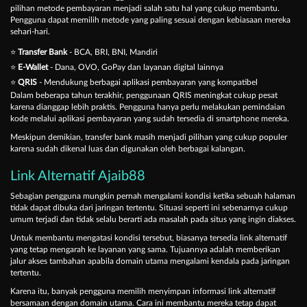
pilihan metode pembayaran menjadi salah satu hal yang cukup membantu.
Pengguna dapat memilih metode yang paling sesuai dengan kebiasaan mereka
sehari-hari.
⭐
Transfer Bank
- BCA, BRI, BNI, Mandiri
⭐
E-Wallet
- Dana, OVO, GoPay dan layanan digital lainnya
⭐
QRIS
- Mendukung berbagai aplikasi pembayaran yang kompatibel
Dalam beberapa tahun terakhir, penggunaan QRIS meningkat cukup pesat
karena dianggap lebih praktis. Pengguna hanya perlu melakukan pemindaian
kode melalui aplikasi pembayaran yang sudah tersedia di smartphone mereka.
Meskipun demikian, transfer bank masih menjadi pilihan yang cukup populer
karena sudah dikenal luas dan digunakan oleh berbagai kalangan.
Link Alternatif Ajaib88
Sebagian pengguna mungkin pernah mengalami kondisi ketika sebuah halaman
tidak dapat dibuka dari jaringan tertentu. Situasi seperti ini sebenarnya cukup
umum terjadi dan tidak selalu berarti ada masalah pada situs yang ingin diakses.
Untuk membantu mengatasi kondisi tersebut, biasanya tersedia link alternatif
yang tetap mengarah ke layanan yang sama. Tujuannya adalah memberikan
jalur akses tambahan apabila domain utama mengalami kendala pada jaringan
tertentu.
Karena itu, banyak pengguna memilih menyimpan informasi link alternatif
bersamaan dengan domain utama. Cara ini membantu mereka tetap dapat