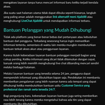
mengakses layanan tanpa harus mencari informasi baru ketika terjadi kendala
akses.
Jika suatu saat halaman utama tidak dapat dibuka seperti biasanya, langkah
yang paling aman adalah menggunakan
link alternatif resmi Ajaib88
atau
menghubungi
LiveChat Ajaib88
untuk mendapatkan informasi terbaru.
Bantuan Pelanggan yang Mudah Dihubungi
Tidak ada platform yang benar-benar bebas dari pertanyaan atau kebutuhan
bantuan dari pengguna. Terkadang seseorang hanya ingin memastikan
informasi tertentu, sementara di waktu lain mereka mungkin membutuhkan
bantuan terkait akses akun atau penggunaan layanan.
Karena itulah keberadaan layanan bantuan pelanggan menjadi bagian yang
cukup penting. Ketika informasi yang dicari tidak ditemukan dengan cepat,
banyak orang lebih memilih menghubungi live chat dibanding mencari sendiri
melalui berbagai halaman.
Melalui layanan bantuan yang tersedia selama 24 jam, pengguna dapat
memperoleh informasi yang dibutuhkan kapan saja. Pendekatan ini membantu
memberikan pengalaman yang lebih nyaman karena ada tempat yang dapat
dihubungi ketika membutuhkan bantuan yaitu
Customer Service yang
profesional dan ramah serta tersedia 24/7
.
Bagi pengunjung baru, keberadaan layanan bantuan juga sering memberikan
rasa lebih tenang karena mereka mengetahui bahwa ada tim yang dapat
membantu jika dibutuhkan.