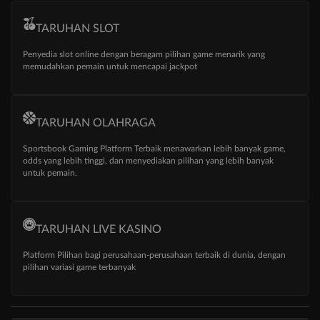
TARUHAN SLOT
Penyedia slot online dengan beragam pilihan game menarik yang
memudahkan pemain untuk mencapai jackpot
TARUHAN OLAHRAGA
Sportsbook Gaming Platform Terbaik menawarkan lebih banyak game,
odds yang lebih tinggi, dan menyediakan pilihan yang lebih banyak
untuk pemain.
TARUHAN LIVE KASINO
Platform Pilihan bagi perusahaan-perusahaan terbaik di dunia, dengan
pilihan variasi game terbanyak