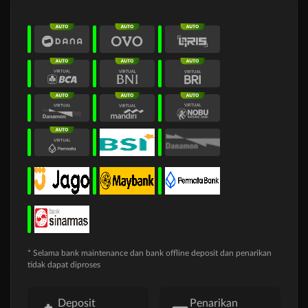
* Selama bank maintenance dan bank offline deposit dan penarikan
tidak dapat diproses
Deposit
Penarikan