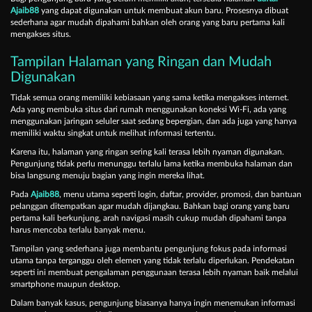
Ajaib88
yang dapat digunakan untuk membuat akun baru. Prosesnya dibuat
sederhana agar mudah dipahami bahkan oleh orang yang baru pertama kali
mengakses situs.
Tampilan Halaman yang Ringan dan Mudah
Digunakan
Tidak semua orang memiliki kebiasaan yang sama ketika mengakses internet.
Ada yang membuka situs dari rumah menggunakan koneksi Wi-Fi, ada yang
menggunakan jaringan seluler saat sedang bepergian, dan ada juga yang hanya
memiliki waktu singkat untuk melihat informasi tertentu.
Karena itu, halaman yang ringan sering kali terasa lebih nyaman digunakan.
Pengunjung tidak perlu menunggu terlalu lama ketika membuka halaman dan
bisa langsung menuju bagian yang ingin mereka lihat.
Pada
Ajaib88
, menu utama seperti login, daftar, provider, promosi, dan bantuan
pelanggan ditempatkan agar mudah dijangkau. Bahkan bagi orang yang baru
pertama kali berkunjung, arah navigasi masih cukup mudah dipahami tanpa
harus mencoba terlalu banyak menu.
Tampilan yang sederhana juga membantu pengunjung fokus pada informasi
utama tanpa terganggu oleh elemen yang tidak terlalu diperlukan. Pendekatan
seperti ini membuat pengalaman penggunaan terasa lebih nyaman baik melalui
smartphone maupun desktop.
Dalam banyak kasus, pengunjung biasanya hanya ingin menemukan informasi