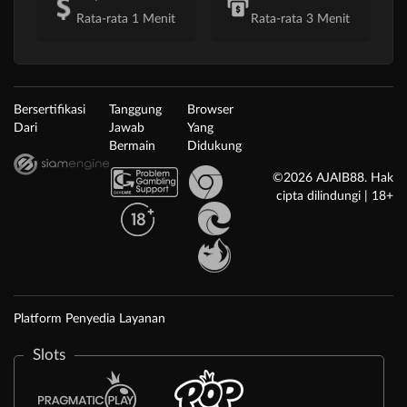
Rata-rata 1 Menit
Rata-rata 3 Menit
Bersertifikasi
Tanggung
Browser
Dari
Jawab
Yang
Bermain
Didukung
©2026 AJAIB88. Hak
cipta dilindungi | 18+
Platform Penyedia Layanan
Slots