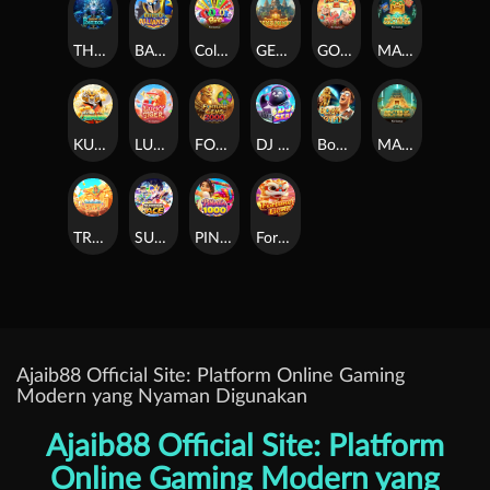
THRONE OF POSEIDON
BATTLE OF ALLIANCE
Color Bingo
GEMS MINER
GOD OF FORTUNE 2
MASTER OF GOLD MINER 2
KUNG FU LEOPARD
LUCKY TIGER
FORTUNE GEMS 2000
DJ SEAL
Book of Egypt
MASTER OF GOLD MINER
TREASURES OF EGYPT
SUPREME ACE
PINATA 1000
Fortune Lion
Ajaib88 Official Site: Platform Online Gaming
Modern yang Nyaman Digunakan
Ajaib88 Official Site: Platform
Online Gaming Modern yang