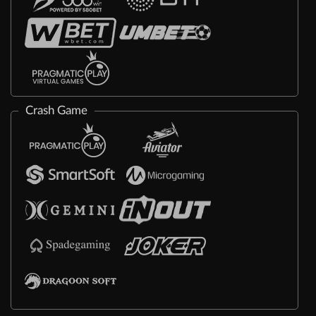
Crash Game