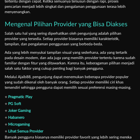
tertentu dengan cepat. Ketika semuanya tersusun dengan rapi, proses
pencarian menjadi lebih singkat dan pengalaman penggunaan terasa lebih
menyenangkan.
Mengenal Pilihan Provider yang Bisa Diakses
Salah satu hal yang sering diperhatikan oleh pengunjung adalah pilihan
provider yang tersedia. Setiap provider biasanya memiliki karakteristik,
tampilan, dan pengalaman penggunaan yang berbeda-beda.
Ada yang lebih menyukai tampilan visual yang sederhana, ada yang tertarik
pada desain modern, dan ada juga yang memilih provider tertentu karena sudah
familiar dengan fitur yang ditawarkan. Karena itu, keberagaman pilihan menjadi
salah satu faktor yang cukup penting bagi banyak pengguna.
Melalui Ajaib88, pengunjung dapat menemukan beberapa provider populer
yang sudah dikenal oleh banyak orang. Setiap provider memiliki ciri khas
tersendiri sehingga pengguna dapat memilih sesuai preferensi masing-masing.
⭐
Pragmatic Play
⭐
PG Soft
⭐
Joker Gaming
⭐
Habanero
⭐
Microgaming
⭐
Lihat Semua Provider
Banyak pengguna biasanya memiliki provider favorit yang lebih sering mereka