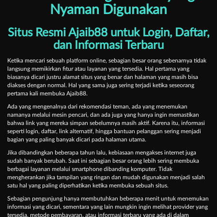
Nyaman Digunakan
Situs Resmi Ajaib88 untuk Login, Daftar,
dan Informasi Terbaru
Ketika mencari sebuah platform online, sebagian besar orang sebenarnya tidak
langsung memikirkan fitur atau layanan yang tersedia. Hal pertama yang
biasanya dicari justru alamat situs yang benar dan halaman yang masih bisa
diakses dengan normal. Hal yang sama juga sering terjadi ketika seseorang
pertama kali membuka Ajaib88.
Ada yang mengenalnya dari rekomendasi teman, ada yang menemukan
namanya melalui mesin pencari, dan ada juga yang hanya ingin memastikan
bahwa link yang mereka simpan sebelumnya masih aktif. Karena itu, informasi
seperti login, daftar, link alternatif, hingga bantuan pelanggan sering menjadi
bagian yang paling banyak dicari pada halaman utama.
Jika dibandingkan beberapa tahun lalu, kebiasaan mengakses internet juga
sudah banyak berubah. Saat ini sebagian besar orang lebih sering membuka
berbagai layanan melalui smartphone dibanding komputer. Tidak
mengherankan jika tampilan yang ringan dan mudah digunakan menjadi salah
satu hal yang paling diperhatikan ketika membuka sebuah situs.
Sebagian pengunjung hanya membutuhkan beberapa menit untuk menemukan
informasi yang dicari, sementara yang lain mungkin ingin melihat provider yang
tersedia, metode pembayaran, atau informasi terbaru yang ada di dalam