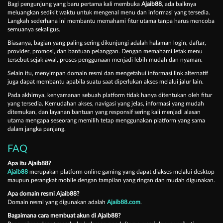
Bagi pengunjung yang baru pertama kali membuka
Ajaib88
, ada baiknya
meluangkan sedikit waktu untuk mengenal menu dan informasi yang tersedia.
Langkah sederhana ini membantu memahami fitur utama tanpa harus mencoba
semuanya sekaligus.
Biasanya, bagian yang paling sering dikunjungi adalah halaman login, daftar,
provider, promosi, dan bantuan pelanggan. Dengan memahami letak menu
tersebut sejak awal, proses penggunaan menjadi lebih mudah dan nyaman.
Selain itu, menyimpan domain resmi dan mengetahui informasi link alternatif
juga dapat membantu apabila suatu saat diperlukan akses melalui jalur lain.
Pada akhirnya, kenyamanan sebuah platform tidak hanya ditentukan oleh fitur
yang tersedia. Kemudahan akses, navigasi yang jelas, informasi yang mudah
ditemukan, dan layanan bantuan yang responsif sering kali menjadi alasan
utama mengapa seseorang memilih tetap menggunakan platform yang sama
dalam jangka panjang.
FAQ
Apa itu Ajaib88?
Ajaib88
merupakan platform online gaming yang dapat diakses melalui desktop
maupun perangkat mobile dengan tampilan yang ringan dan mudah digunakan.
Apa domain resmi Ajaib88?
Domain resmi yang digunakan adalah
Ajaib88.com
.
Bagaimana cara membuat akun di Ajaib88?