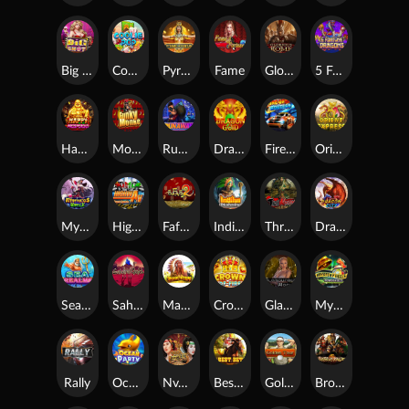
Big Shot
Cookie Pop
Pyramid Adventure
Fame
Glorious Rome
5 Fortune Dragon
Happy Prosperous
Monkey Slots
Runaway
Dragon Gold
Fire of Route 66
Orient
Mysterious Witch
Highway King
Fafafa2
Indihn Dkehming
Three Kingdoms
Dragon City
Sea Realms
Sahara Gold
Magic Totem
Crown Of Fire
Glamourous World
Mystery Reels Power Reels
Rally
Ocean Party
NvXia
Best Bet
Golden Tour
Brothers Kingdom