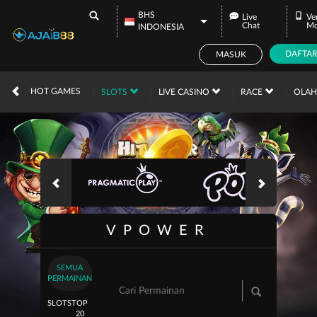
BHS
Live
Ve
Chat
Mo
INDONESIA
DAFTA
MASUK
IDR
12,691,479,
HOT GAMES
SLOTS
LIVE CASINO
RACE
OLA
VPOWER
SEMUA
PERMAINAN
SLOTS
TOP
20