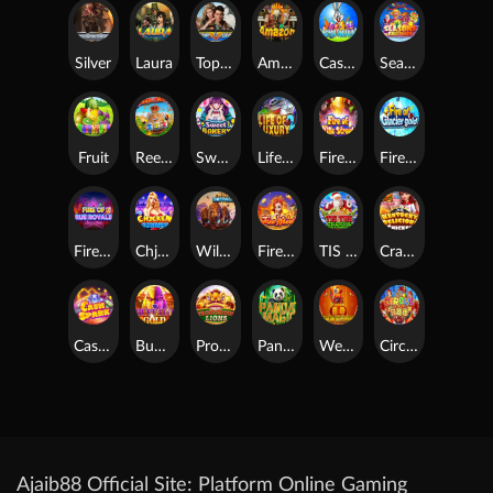
Silver
Laura
Top Gun
Amazon
Caster Surprise
Seasons
Fruit
Reel King Mega
Sweetbakery
Life of luxury II
Fire of Villa Street
Fire of glacier gold
Fire of Rue Royale
Chjcken Djnner
Wild Buffalo
Fire Wheel
TIS The Season
Crazy Restaurant
Cash Spark
Buffalo Gold
Prosperous Lions
Panda Magic II
Wealth
Circus
Ajaib88 Official Site: Platform Online Gaming