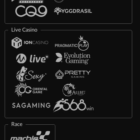
Live Casino
Race