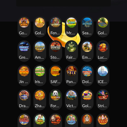
God Of Wealth
Golden Rooster
Feng Shen
Mr.Fido
Sea World
GoldenTree
Great Blue
Amazing Thailand
StoneAge
Fairy Garden
Emperor Gate
Lucky Fortune
Jin Qian Wa
Irish Luck
SAFARI Heat
Panda
Dolphin Reef
ICELAND
Dragon
Zhao Cai Jin Bao
Fortune Panda
Victory
Gold Bonanza
Striper Night