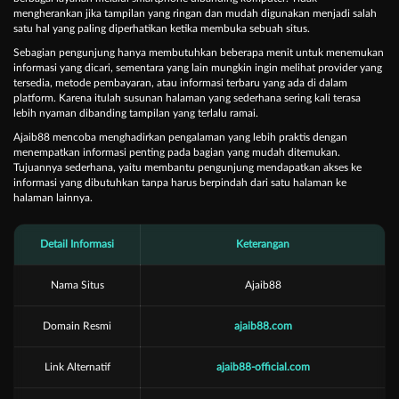
mengherankan jika tampilan yang ringan dan mudah digunakan menjadi salah
satu hal yang paling diperhatikan ketika membuka sebuah situs.
Sebagian pengunjung hanya membutuhkan beberapa menit untuk menemukan
informasi yang dicari, sementara yang lain mungkin ingin melihat provider yang
tersedia, metode pembayaran, atau informasi terbaru yang ada di dalam
platform. Karena itulah susunan halaman yang sederhana sering kali terasa
lebih nyaman dibanding tampilan yang terlalu ramai.
Ajaib88 mencoba menghadirkan pengalaman yang lebih praktis dengan
menempatkan informasi penting pada bagian yang mudah ditemukan.
Tujuannya sederhana, yaitu membantu pengunjung mendapatkan akses ke
informasi yang dibutuhkan tanpa harus berpindah dari satu halaman ke
halaman lainnya.
Detail Informasi
Keterangan
Nama Situs
Ajaib88
Domain Resmi
ajaib88.com
Link Alternatif
ajaib88-official.com