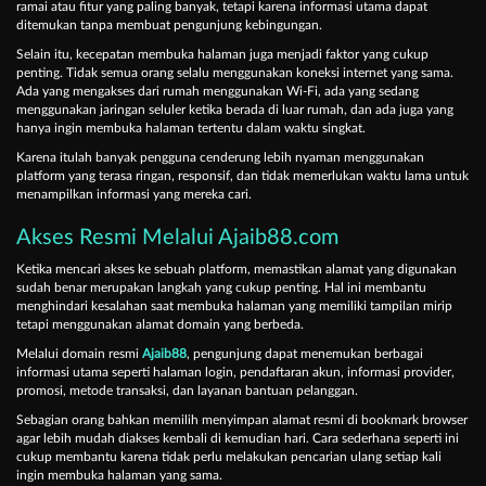
ramai atau fitur yang paling banyak, tetapi karena informasi utama dapat
ditemukan tanpa membuat pengunjung kebingungan.
Selain itu, kecepatan membuka halaman juga menjadi faktor yang cukup
penting. Tidak semua orang selalu menggunakan koneksi internet yang sama.
Ada yang mengakses dari rumah menggunakan Wi-Fi, ada yang sedang
menggunakan jaringan seluler ketika berada di luar rumah, dan ada juga yang
hanya ingin membuka halaman tertentu dalam waktu singkat.
Karena itulah banyak pengguna cenderung lebih nyaman menggunakan
platform yang terasa ringan, responsif, dan tidak memerlukan waktu lama untuk
menampilkan informasi yang mereka cari.
Akses Resmi Melalui Ajaib88.com
Ketika mencari akses ke sebuah platform, memastikan alamat yang digunakan
sudah benar merupakan langkah yang cukup penting. Hal ini membantu
menghindari kesalahan saat membuka halaman yang memiliki tampilan mirip
tetapi menggunakan alamat domain yang berbeda.
Melalui domain resmi
Ajaib88
, pengunjung dapat menemukan berbagai
informasi utama seperti halaman login, pendaftaran akun, informasi provider,
promosi, metode transaksi, dan layanan bantuan pelanggan.
Sebagian orang bahkan memilih menyimpan alamat resmi di bookmark browser
agar lebih mudah diakses kembali di kemudian hari. Cara sederhana seperti ini
cukup membantu karena tidak perlu melakukan pencarian ulang setiap kali
ingin membuka halaman yang sama.