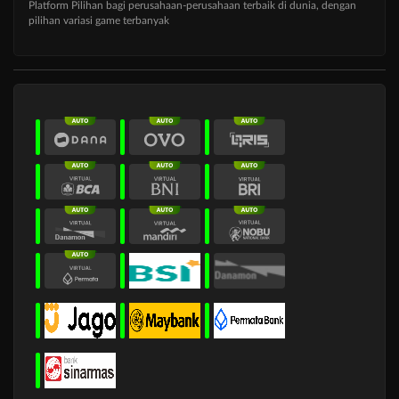
Platform Pilihan bagi perusahaan-perusahaan terbaik di dunia, dengan
pilihan variasi game terbanyak