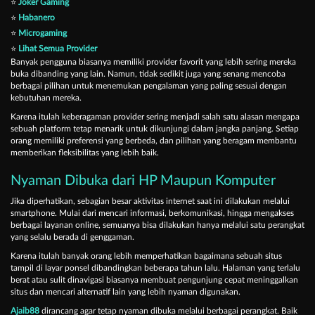
⭐
Joker Gaming
⭐
Habanero
⭐
Microgaming
⭐
Lihat Semua Provider
Banyak pengguna biasanya memiliki provider favorit yang lebih sering mereka
buka dibanding yang lain. Namun, tidak sedikit juga yang senang mencoba
berbagai pilihan untuk menemukan pengalaman yang paling sesuai dengan
kebutuhan mereka.
Karena itulah keberagaman provider sering menjadi salah satu alasan mengapa
sebuah platform tetap menarik untuk dikunjungi dalam jangka panjang. Setiap
orang memiliki preferensi yang berbeda, dan pilihan yang beragam membantu
memberikan fleksibilitas yang lebih baik.
Nyaman Dibuka dari HP Maupun Komputer
Jika diperhatikan, sebagian besar aktivitas internet saat ini dilakukan melalui
smartphone. Mulai dari mencari informasi, berkomunikasi, hingga mengakses
berbagai layanan online, semuanya bisa dilakukan hanya melalui satu perangkat
yang selalu berada di genggaman.
Karena itulah banyak orang lebih memperhatikan bagaimana sebuah situs
tampil di layar ponsel dibandingkan beberapa tahun lalu. Halaman yang terlalu
berat atau sulit dinavigasi biasanya membuat pengunjung cepat meninggalkan
situs dan mencari alternatif lain yang lebih nyaman digunakan.
Ajaib88
dirancang agar tetap nyaman dibuka melalui berbagai perangkat. Baik