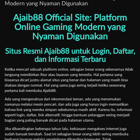
Modern yang Nyaman Digunakan
Ajaib88 Official Site: Platform
Online Gaming Modern yang
Nyaman Digunakan
Situs Resmi Ajaib88 untuk Login, Daftar,
dan Informasi Terbaru
Ketika mencari sebuah platform online, sebagian besar orang sebenarnya tidak
langsung memikirkan fitur atau layanan yang tersedia. Hal pertama yang
biasanya dicari justru alamat situs yang benar dan halaman yang masih bisa
diakses dengan normal. Hal yang sama juga sering terjadi ketika seseorang
pertama kali membuka Ajaib88.
Ada yang mengenalnya dari rekomendasi teman, ada yang menemukan
namanya melalui mesin pencari, dan ada juga yang hanya ingin memastikan
bahwa link yang mereka simpan sebelumnya masih aktif. Karena itu, informasi
seperti login, daftar, link alternatif, hingga bantuan pelanggan sering menjadi
bagian yang paling banyak dicari pada halaman utama.
Jika dibandingkan beberapa tahun lalu, kebiasaan mengakses internet juga
sudah banyak berubah. Saat ini sebagian besar orang lebih sering membuka
berbagai layanan melalui smartphone dibanding komputer. Tidak