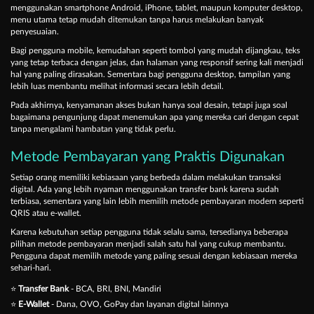
menggunakan smartphone Android, iPhone, tablet, maupun komputer desktop,
menu utama tetap mudah ditemukan tanpa harus melakukan banyak
penyesuaian.
Bagi pengguna mobile, kemudahan seperti tombol yang mudah dijangkau, teks
yang tetap terbaca dengan jelas, dan halaman yang responsif sering kali menjadi
hal yang paling dirasakan. Sementara bagi pengguna desktop, tampilan yang
lebih luas membantu melihat informasi secara lebih detail.
Pada akhirnya, kenyamanan akses bukan hanya soal desain, tetapi juga soal
bagaimana pengunjung dapat menemukan apa yang mereka cari dengan cepat
tanpa mengalami hambatan yang tidak perlu.
Metode Pembayaran yang Praktis Digunakan
Setiap orang memiliki kebiasaan yang berbeda dalam melakukan transaksi
digital. Ada yang lebih nyaman menggunakan transfer bank karena sudah
terbiasa, sementara yang lain lebih memilih metode pembayaran modern seperti
QRIS atau e-wallet.
Karena kebutuhan setiap pengguna tidak selalu sama, tersedianya beberapa
pilihan metode pembayaran menjadi salah satu hal yang cukup membantu.
Pengguna dapat memilih metode yang paling sesuai dengan kebiasaan mereka
sehari-hari.
⭐
Transfer Bank
- BCA, BRI, BNI, Mandiri
⭐
E-Wallet
- Dana, OVO, GoPay dan layanan digital lainnya