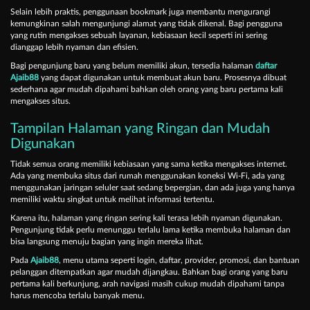
Selain lebih praktis, penggunaan bookmark juga membantu mengurangi
kemungkinan salah mengunjungi alamat yang tidak dikenal. Bagi pengguna
yang rutin mengakses sebuah layanan, kebiasaan kecil seperti ini sering
dianggap lebih nyaman dan efisien.
Bagi pengunjung baru yang belum memiliki akun, tersedia halaman
daftar
Ajaib88
yang dapat digunakan untuk membuat akun baru. Prosesnya dibuat
sederhana agar mudah dipahami bahkan oleh orang yang baru pertama kali
mengakses situs.
Tampilan Halaman yang Ringan dan Mudah
Digunakan
Tidak semua orang memiliki kebiasaan yang sama ketika mengakses internet.
Ada yang membuka situs dari rumah menggunakan koneksi Wi-Fi, ada yang
menggunakan jaringan seluler saat sedang bepergian, dan ada juga yang hanya
memiliki waktu singkat untuk melihat informasi tertentu.
Karena itu, halaman yang ringan sering kali terasa lebih nyaman digunakan.
Pengunjung tidak perlu menunggu terlalu lama ketika membuka halaman dan
bisa langsung menuju bagian yang ingin mereka lihat.
Pada
Ajaib88
, menu utama seperti login, daftar, provider, promosi, dan bantuan
pelanggan ditempatkan agar mudah dijangkau. Bahkan bagi orang yang baru
pertama kali berkunjung, arah navigasi masih cukup mudah dipahami tanpa
harus mencoba terlalu banyak menu.