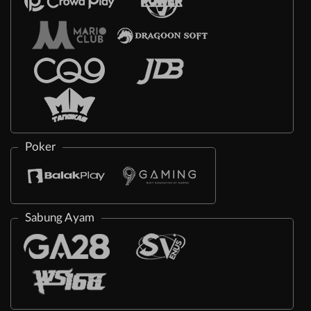
Poker
Sabung Ayam