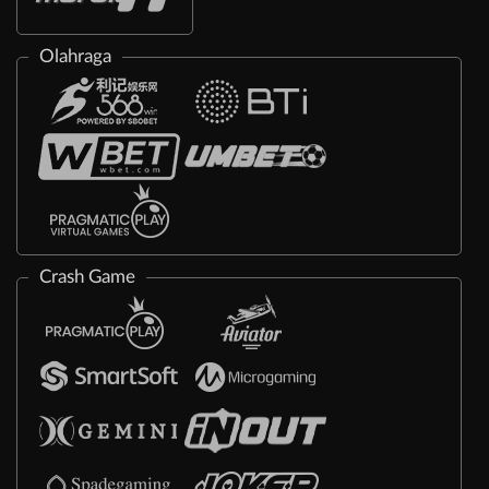
Olahraga
Crash Game