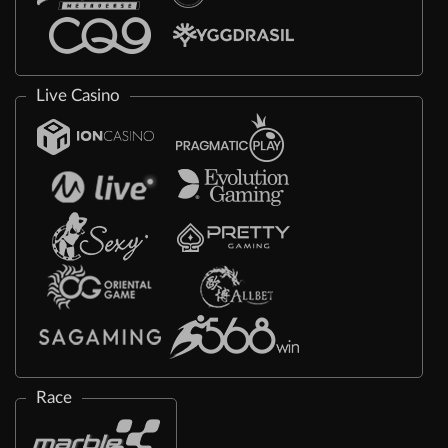
Live Casino
Race