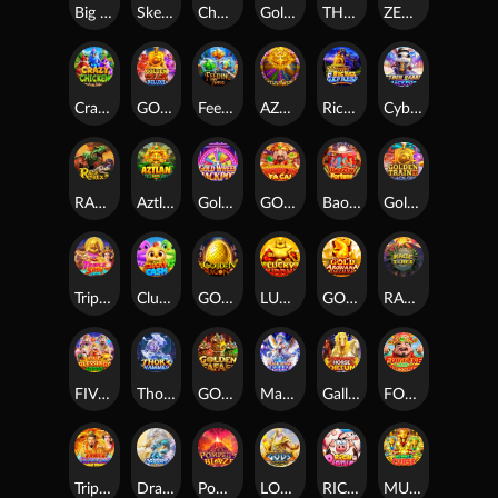
Big Bad Wolf
Skeleton Thief
Choo Choo Riches
Gold Rush
THE FLAME CITY
ZEUS POWER
Crazy Chicken
GOLDEN TRAIN DELUXE
Feeding Time
AZTLAN GEMS2
Riches Express
Cyber Rabbit
RAGE T-REX 2
Aztlan Gems
Gold Wheel Jackpot
GONG XI FA CAI
Bao Zhu Fortune
Golden Train Ⅲ: Black Ore
Triple Spin Xtreme
Clucky Cash
GOLDEN DRAGON EGG
LUCKY BUDDHA
GOLD AROWANA
RAGE T-REX
FIVE BLESSINGS ARRIVE
Thor's Hammer
GOLDEN FAFAFA
Magic Bingo Queen
Galloping Horse Fortune
FORTUNE GOD BLESSING
Triple Supreme Xtreme Treasure
Dragon's Blaze Link
Pompeil Blaze
LORD OF THE GODS
RICH PIGGIES
MUMMY'S CURSE