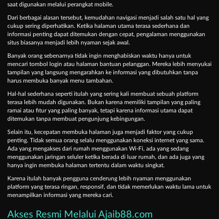
saat digunakan melalui perangkat mobile.
Dari berbagai alasan tersebut, kemudahan navigasi menjadi salah satu hal yang
cukup sering diperhatikan. Ketika halaman utama terasa sederhana dan
informasi penting dapat ditemukan dengan cepat, pengalaman menggunakan
situs biasanya menjadi lebih nyaman sejak awal.
Banyak orang sebenarnya tidak ingin menghabiskan waktu hanya untuk
mencari tombol login atau halaman bantuan pelanggan. Mereka lebih menyukai
tampilan yang langsung mengarahkan ke informasi yang dibutuhkan tanpa
harus membuka banyak menu tambahan.
Hal-hal sederhana seperti itulah yang sering kali membuat sebuah platform
terasa lebih mudah digunakan. Bukan karena memiliki tampilan yang paling
ramai atau fitur yang paling banyak, tetapi karena informasi utama dapat
ditemukan tanpa membuat pengunjung kebingungan.
Selain itu, kecepatan membuka halaman juga menjadi faktor yang cukup
penting. Tidak semua orang selalu menggunakan koneksi internet yang sama.
Ada yang mengakses dari rumah menggunakan Wi-Fi, ada yang sedang
menggunakan jaringan seluler ketika berada di luar rumah, dan ada juga yang
hanya ingin membuka halaman tertentu dalam waktu singkat.
Karena itulah banyak pengguna cenderung lebih nyaman menggunakan
platform yang terasa ringan, responsif, dan tidak memerlukan waktu lama untuk
menampilkan informasi yang mereka cari.
Akses Resmi Melalui Ajaib88.com