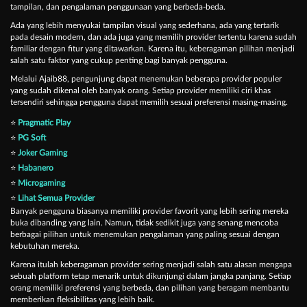
tampilan, dan pengalaman penggunaan yang berbeda-beda.
Ada yang lebih menyukai tampilan visual yang sederhana, ada yang tertarik
pada desain modern, dan ada juga yang memilih provider tertentu karena sudah
familiar dengan fitur yang ditawarkan. Karena itu, keberagaman pilihan menjadi
salah satu faktor yang cukup penting bagi banyak pengguna.
Melalui Ajaib88, pengunjung dapat menemukan beberapa provider populer
yang sudah dikenal oleh banyak orang. Setiap provider memiliki ciri khas
tersendiri sehingga pengguna dapat memilih sesuai preferensi masing-masing.
⭐
Pragmatic Play
⭐
PG Soft
⭐
Joker Gaming
⭐
Habanero
⭐
Microgaming
⭐
Lihat Semua Provider
Banyak pengguna biasanya memiliki provider favorit yang lebih sering mereka
buka dibanding yang lain. Namun, tidak sedikit juga yang senang mencoba
berbagai pilihan untuk menemukan pengalaman yang paling sesuai dengan
kebutuhan mereka.
Karena itulah keberagaman provider sering menjadi salah satu alasan mengapa
sebuah platform tetap menarik untuk dikunjungi dalam jangka panjang. Setiap
orang memiliki preferensi yang berbeda, dan pilihan yang beragam membantu
memberikan fleksibilitas yang lebih baik.