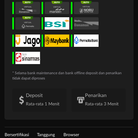
* Selama bank maintenance dan bank offline deposit dan penarikan
tidak dapat diproses
Deposit
Penarikan
Rata-rata 1 Menit
Rata-rata 3 Menit
Bersertifikasi
Tanggung
Browser