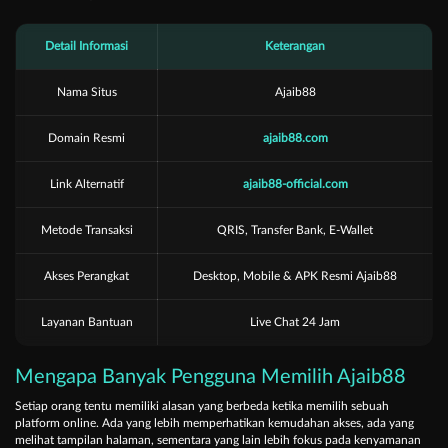
Detail Informasi
Keterangan
Nama Situs
Ajaib88
Domain Resmi
ajaib88.com
Link Alternatif
ajaib88-official.com
Metode Transaksi
QRIS, Transfer Bank, E-Wallet
Akses Perangkat
Desktop, Mobile & APK Resmi Ajaib88
Layanan Bantuan
Live Chat 24 Jam
Mengapa Banyak Pengguna Memilih Ajaib88
Setiap orang tentu memiliki alasan yang berbeda ketika memilih sebuah
platform online. Ada yang lebih memperhatikan kemudahan akses, ada yang
melihat tampilan halaman, sementara yang lain lebih fokus pada kenyamanan