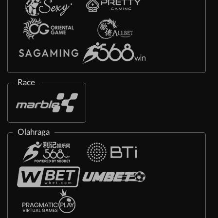
Race
Olahraga