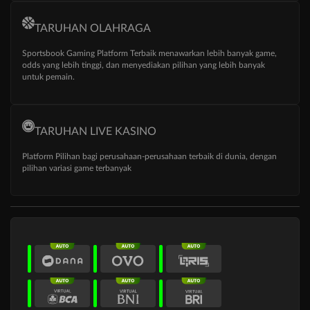
TARUHAN OLAHRAGA
Sportsbook Gaming Platform Terbaik menawarkan lebih banyak game,
odds yang lebih tinggi, dan menyediakan pilihan yang lebih banyak
untuk pemain.
TARUHAN LIVE KASINO
Platform Pilihan bagi perusahaan-perusahaan terbaik di dunia, dengan
pilihan variasi game terbanyak