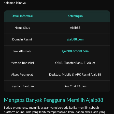
halaman lainnya.
Detail Informasi
Keterangan
Nama Situs
Ajaib88
Domain Resmi
ajaib88.com
Link Alternatif
ajaib88-official.com
Metode Transaksi
QRIS, Transfer Bank, E-Wallet
Akses Perangkat
Desktop, Mobile & APK Resmi Ajaib88
Layanan Bantuan
Live Chat 24 Jam
Mengapa Banyak Pengguna Memilih Ajaib88
Setiap orang tentu memiliki alasan yang berbeda ketika memilih sebuah
platform online. Ada yang lebih memperhatikan kemudahan akses, ada yang