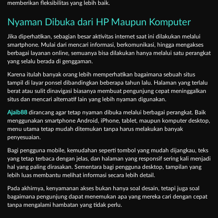
memberikan fleksibilitas yang lebih baik.
Nyaman Dibuka dari HP Maupun Komputer
Jika diperhatikan, sebagian besar aktivitas internet saat ini dilakukan melalui
smartphone. Mulai dari mencari informasi, berkomunikasi, hingga mengakses
berbagai layanan online, semuanya bisa dilakukan hanya melalui satu perangkat
yang selalu berada di genggaman.
Karena itulah banyak orang lebih memperhatikan bagaimana sebuah situs
tampil di layar ponsel dibandingkan beberapa tahun lalu. Halaman yang terlalu
berat atau sulit dinavigasi biasanya membuat pengunjung cepat meninggalkan
situs dan mencari alternatif lain yang lebih nyaman digunakan.
Ajaib88
dirancang agar tetap nyaman dibuka melalui berbagai perangkat. Baik
menggunakan smartphone Android, iPhone, tablet, maupun komputer desktop,
menu utama tetap mudah ditemukan tanpa harus melakukan banyak
penyesuaian.
Bagi pengguna mobile, kemudahan seperti tombol yang mudah dijangkau, teks
yang tetap terbaca dengan jelas, dan halaman yang responsif sering kali menjadi
hal yang paling dirasakan. Sementara bagi pengguna desktop, tampilan yang
lebih luas membantu melihat informasi secara lebih detail.
Pada akhirnya, kenyamanan akses bukan hanya soal desain, tetapi juga soal
bagaimana pengunjung dapat menemukan apa yang mereka cari dengan cepat
tanpa mengalami hambatan yang tidak perlu.