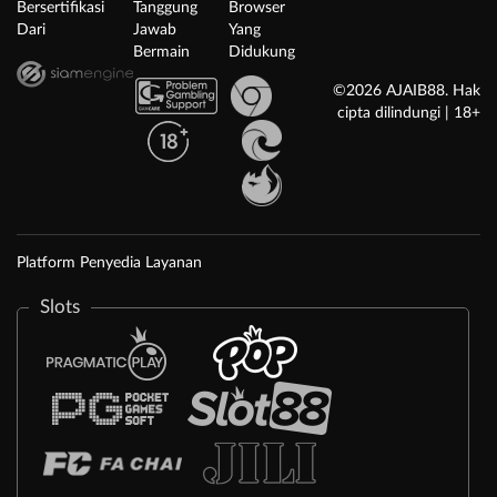
Bersertifikasi
Tanggung
Browser
Dari
Jawab
Yang
Bermain
Didukung
©2026 AJAIB88. Hak
cipta dilindungi | 18+
Platform Penyedia Layanan
Slots