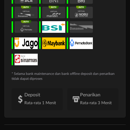
* Selama bank maintenance dan bank offline deposit dan penarikan
tidak dapat diproses
Deposit
Penarikan
Rata-rata 1 Menit
Rata-rata 3 Menit