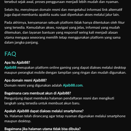
tersebut sejak awal, proses penggunaan menjadi lebih mudah dan nyaman.
Selain itu, menyimpan domain resmi dan mengetahui informasi link alternatif
juga dapat membantu apabila suatu saat diperlukan akses melalui jalur lain.
Pada akhirnya, kenyamanan sebuah platform tidak hanya ditentukan oleh fitur
yang tersedia. Kemudahan akses, navigasi yang jelas, informasi yang mudah
ditemukan, dan layanan bantuan yang responsif sering kali menjadi alasan
utama mengapa seseorang memilih tetap menggunakan platform yang sama
dalam jangka panjang.
FAQ
Apa itu Ajaib88?
Ajaib88
merupakan platform online gaming yang dapat diakses melalui desktop
maupun perangkat mobile dengan tampilan yang ringan dan mudah digunakan.
Apa domain resmi Ajaib88?
Domain resmi yang digunakan adalah
Ajaib88.com
.
Bagaimana cara membuat akun di Ajaib88?
Pengunjung dapat membuka halaman pendaftaran resmi dan mengikuti
langkah yang tersedia untuk membuat akun baru.
Apakah Ajaib88 dapat diakses melalui smartphone?
Ya. Halaman telah dirancang agar tetap nyaman digunakan melalui smartphone
maupun desktop.
Bagaimana jika halaman utama tidak bisa dibuka?