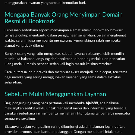
menggunakan layanan yang sama di kemudian hari.
Mengapa Banyak Orang Menyimpan Domain
Resmi di Bookmark
Kebiasaan sederhana seperti menyimpan alamat situs di bookmark browser
ternyata cukup membantu dalam penggunaan sehari-hari. Selain menghemat
waktu, cara ini juga membantu mengurangi kemungkinan salah membuka
alamat yang tidak dikenal.
Banyak orang yang rutin mengakses sebuah layanan biasanya lebih memilih
membuka halaman langsung dari bookmark dibanding melakukan pencarian
ulang melalui mesin pencari setiap kali ingin masuk ke situs tersebut.
Cara ini terasa lebih praktis dan membuat akses menjadi lebih cepat, terutama
bagi mereka yang sering menggunakan layanan yang sama dalam aktivitas
sehari-hari.
Sebelum Mulai Menggunakan Layanan
Bagi pengunjung yang baru pertama kali membuka
Ajaib88
, ada baiknya
meluangkan sedikit waktu untuk mengenal menu dan informasi yang tersedia.
Langkah sederhana ini membantu memahami fitur utama tanpa harus mencoba
semuanya sekaligus.
Biasanya, bagian yang paling sering dikunjungi adalah halaman login, daftar,
provider, promosi, dan bantuan pelanggan. Dengan memahami letak menu