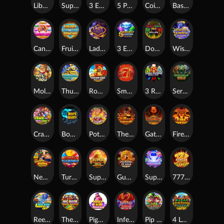
Liberty Coins: Hold & Win
Super Cash: Three Little Wins
3 Eternal Drums: Rhythm of Fortune
5 Pyramids of Gold: Hold & Win
Coin Bang Bang: Hold & Win
Bash the Banana Stash
Candyland Jackpots
Fruity Diamond Stacks
Lady Wish
3 Energy Diamonds: Hold & Win
Double Dragon Gold: Hold & Win
Wish of a Lifetime Hold & Win
Mole in the Hole
Thunderline Express Hold & Win
Rooster's Gold: Hold & Win
Smooth 7's Strike
3 Rail Express: Hold & Win
Serpent Gold: Hold & Win
Crack the Piggy Bank Express
Boo's Booty
Pot of Charms
The Greed Machine
Gates of the Underworld
Fire Eruption
Next Stop Riches Hold & Win
Turbo Diamonds: Hold & Win
Super Pyramid of Gold Hold & Win
Guardian of Gold: Hold & Win
Supersonic Express: Hold & Win
777 Streak: Megacharged
Reel Bass: Jackpot Catch
The Big Bark: Golden Jackpots
Piggy Coin: Hold & Win
Inferno Rising Hold & Win
Pip & Pippa's Pots of Plenty
4 Leaf Fortune: Hold & Win