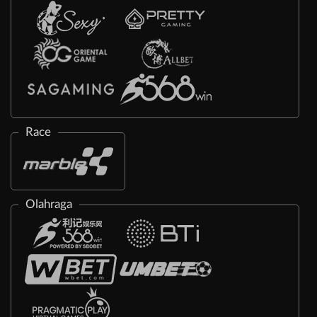
Race
Olahraga