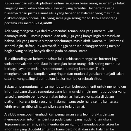
Ketika mencari sebuah platform online, sebagian besar orang sebenarnya tidak
langsung memikirkan fitur atau layanan yang tersedia. Hal pertama yang
biasanya dicari justru alamat situs yang benar dan halaman yang masih bisa
diakses dengan normal. Hal yang sama juga sering terjadi ketika seseorang
pertama kali membuka Ajaib88.
Ada yang mengenalnya dari rekomendasi teman, ada yang menemukan
namanya melalui mesin pencari, dan ada juga yang hanya ingin memastikan
bahwa link yang mereka simpan sebelumnya masih aktif. Karena itu, informasi
seperti login, daftar, link alternatif, hingga bantuan pelanggan sering menjadi
bagian yang paling banyak dicari pada halaman utama.
Jika dibandingkan beberapa tahun lalu, kebiasaan mengakses internet juga
sudah banyak berubah. Saat ini sebagian besar orang lebih sering membuka
berbagai layanan melalui smartphone dibanding komputer. Tidak
mengherankan jika tampilan yang ringan dan mudah digunakan menjadi salah
satu hal yang paling diperhatikan ketika membuka sebuah situs.
Sebagian pengunjung hanya membutuhkan beberapa menit untuk menemukan
informasi yang dicari, sementara yang lain mungkin ingin melihat provider yang
tersedia, metode pembayaran, atau informasi terbaru yang ada di dalam
platform. Karena itulah susunan halaman yang sederhana sering kali terasa
lebih nyaman dibanding tampilan yang terlalu ramai.
Ajaib88 mencoba menghadirkan pengalaman yang lebih praktis dengan
menempatkan informasi penting pada bagian yang mudah ditemukan.
Tujuannya sederhana, yaitu membantu pengunjung mendapatkan akses ke
informasi yang dibutuhkan tanpa harus berpindah dari satu halaman ke