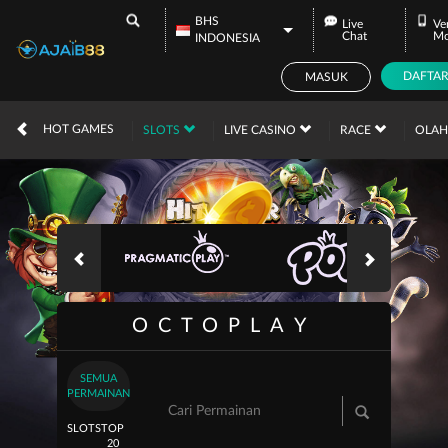
BHS
Live
Ve
Chat
Mo
INDONESIA
DAFTA
MASUK
IDR
12,669,901,
HOT GAMES
SLOTS
LIVE CASINO
RACE
OLA
OCTOPLAY
SEMUA
PERMAINAN
SLOTS
TOP
20