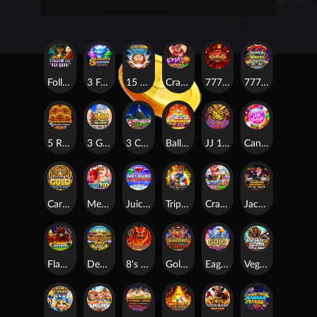
Follow the Cash Rabbit
3 Fortune Beasts: Hold & Win
15 Totem Stacks: Hold & Win
Crack the Pumpkin Bank
777 Streak: Supercharged
777 Super Wheel: Hold & Win
5 Relics of Power: Hold & Win
3 Gods Unleashed: Hold & Win
3 Christmas Pyramids: Hold & Win
Ballin' Jackpots Hit The Line
JJ 1000: Hold & Win
Candyland Pop
Carved in Gold: Hold & Win
Mega Flex: Hold & Win
Juicy Jewels Supercharged
Triple 5's: Supercharged
Crack More Piggy Banks
Jackpot District: City of Fortune
Flaming Chicken: Highway Hazard
Dead Man's Gold: Hold & Win
8's on Fire: Supercharged
Golden L'Hoot
Eagle Gold: Hold & Win
Vegas is Dead: Battle Arena