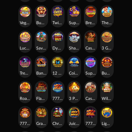
Vegas Blitz: Hold & Win
Buffalo Smash: Supercharged
Twin Cash: Hold & Win
Super Grand Link Express: Hold & Win
Break the Piggy Bank
The Great Jackpot Expedition
Lucky Seven Spin
Savanna Gold: Coin of the Wild
Dynamite Trail: Hold & Win
Shaolin Panda: Hold & Win
Cash On Wheels: Hold & Win
3 Golden Baskets: Treasure Tides
Treasure Journey: Genie`s Gold
Bank Busters: The Big Score
12 Treasures: Aztec Riches
Coins & Diamonds: Hold & Win
Super Cash Boost: Hold & Win
Buffalo Blaze: Wild Wealth
Roaming Wild Buffalo
Flame & Fortune: Hold & Win
777 Hot Reels: Supercharged
3 Pyramids of Gold: Hold & Win
Cash Maximus: Battle Arena
Wild White Rhino
777 Streak
Grand link express Hold and win
Christmas Link Express: Hold & Win
Juicy rolls : feature Frenzy
777 Hot Reels
Lightning Blitz: Chain Collect