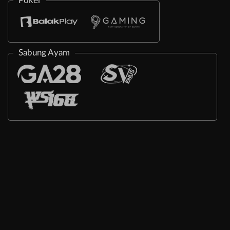
Poker
Sabung Ayam