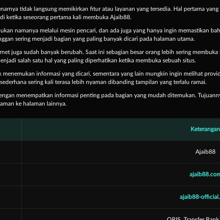
narnya tidak langsung memikirkan fitur atau layanan yang tersedia. Hal pertama yang 
adi ketika seseorang pertama kali membuka Ajaib88.
an namanya melalui mesin pencari, dan ada juga yang hanya ingin memastikan bahwa
elanggan sering menjadi bagian yang paling banyak dicari pada halaman utama.
rnet juga sudah banyak berubah. Saat ini sebagian besar orang lebih sering membuk
jadi salah satu hal yang paling diperhatikan ketika membuka sebuah situs.
nemukan informasi yang dicari, sementara yang lain mungkin ingin melihat provide
ederhana sering kali terasa lebih nyaman dibanding tampilan yang terlalu ramai.
dengan menempatkan informasi penting pada bagian yang mudah ditemukan. Tujuan
laman ke halaman lainnya.
Keterangan
Ajaib88
ajaib88.co
ajaib88-officia
QRIS, Transfer Bank,