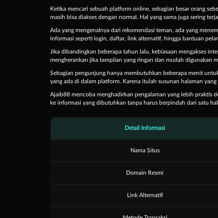
Ketika mencari sebuah platform online, sebagian besar orang sebe
masih bisa diakses dengan normal. Hal yang sama juga sering terj
Ada yang mengenalnya dari rekomendasi teman, ada yang menemuk
informasi seperti login, daftar, link alternatif, hingga bantuan p
Jika dibandingkan beberapa tahun lalu, kebiasaan mengakses inte
mengherankan jika tampilan yang ringan dan mudah digunakan men
Sebagian pengunjung hanya membutuhkan beberapa menit untuk me
yang ada di dalam platform. Karena itulah susunan halaman yang s
Ajaib88 mencoba menghadirkan pengalaman yang lebih praktis 
ke informasi yang dibutuhkan tanpa harus berpindah dari satu ha
Detail Informasi
Nama Situs
Domain Resmi
Link Alternatif
Metode Transaksi