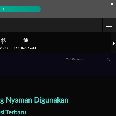
×
UH
POKER
SABUNG AYAM
yang Nyaman Digunakan
si Terbaru