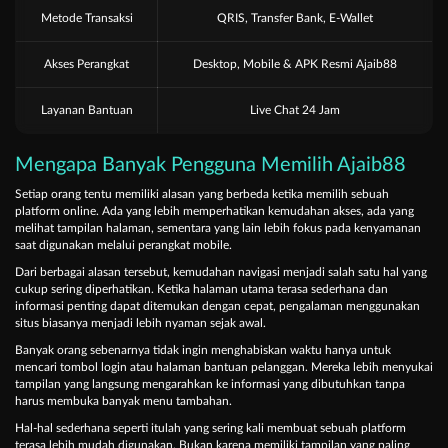
Metode Transaksi
QRIS, Transfer Bank, E-Wallet
Akses Perangkat
Desktop, Mobile & APK Resmi Ajaib88
Layanan Bantuan
Live Chat 24 Jam
Mengapa Banyak Pengguna Memilih Ajaib88
Setiap orang tentu memiliki alasan yang berbeda ketika memilih sebuah
platform online. Ada yang lebih memperhatikan kemudahan akses, ada yang
melihat tampilan halaman, sementara yang lain lebih fokus pada kenyamanan
saat digunakan melalui perangkat mobile.
Dari berbagai alasan tersebut, kemudahan navigasi menjadi salah satu hal yang
cukup sering diperhatikan. Ketika halaman utama terasa sederhana dan
informasi penting dapat ditemukan dengan cepat, pengalaman menggunakan
situs biasanya menjadi lebih nyaman sejak awal.
Banyak orang sebenarnya tidak ingin menghabiskan waktu hanya untuk
mencari tombol login atau halaman bantuan pelanggan. Mereka lebih menyukai
tampilan yang langsung mengarahkan ke informasi yang dibutuhkan tanpa
harus membuka banyak menu tambahan.
Hal-hal sederhana seperti itulah yang sering kali membuat sebuah platform
terasa lebih mudah digunakan. Bukan karena memiliki tampilan yang paling