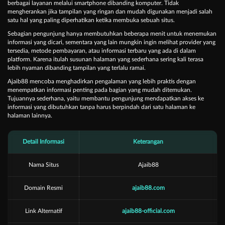
berbagai layanan melalui smartphone dibanding komputer. Tidak
mengherankan jika tampilan yang ringan dan mudah digunakan menjadi salah
satu hal yang paling diperhatikan ketika membuka sebuah situs.
Sebagian pengunjung hanya membutuhkan beberapa menit untuk menemukan
informasi yang dicari, sementara yang lain mungkin ingin melihat provider yang
tersedia, metode pembayaran, atau informasi terbaru yang ada di dalam
platform. Karena itulah susunan halaman yang sederhana sering kali terasa
lebih nyaman dibanding tampilan yang terlalu ramai.
Ajaib88 mencoba menghadirkan pengalaman yang lebih praktis dengan
menempatkan informasi penting pada bagian yang mudah ditemukan.
Tujuannya sederhana, yaitu membantu pengunjung mendapatkan akses ke
informasi yang dibutuhkan tanpa harus berpindah dari satu halaman ke
halaman lainnya.
Detail Informasi
Keterangan
Nama Situs
Ajaib88
Domain Resmi
ajaib88.com
Link Alternatif
ajaib88-official.com