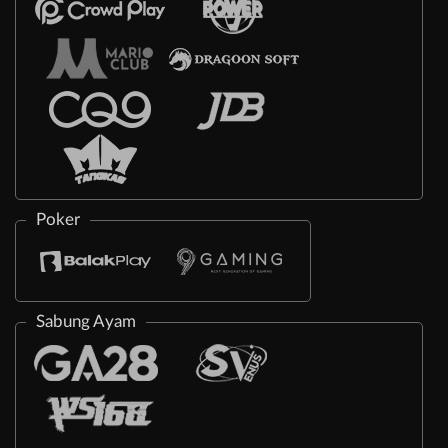
Poker
Sabung Ayam