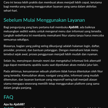
Cara ini terasa lebih praktis dan membuat akses menjadi lebih cepat, terutama
bagi mereka yang sering menggunakan layanan yang sama dalam aktivitas
sehari-hari.
Sebelum Mulai Menggunakan Layanan
Bagi pengunjung yang baru pertama kali membuka
Ajaib88
, ada baiknya
meluangkan sedikit waktu untuk mengenal menu dan informasi yang tersedia.
Langkah sederhana ini membantu memahami fitur utama tanpa harus mencoba
semuanya sekaligus.
Biasanya, bagian yang paling sering dikunjungi adalah halaman login, daftar,
provider, promosi, dan bantuan pelanggan. Dengan memahami letak menu
tersebut sejak awal, proses penggunaan menjadi lebih mudah dan nyaman.
Selain itu, menyimpan domain resmi dan mengetahui informasi link alternatif
juga dapat membantu apabila suatu saat diperlukan akses melalui jalur lain.
Pada akhirnya, kenyamanan sebuah platform tidak hanya ditentukan oleh fitur
yang tersedia. Kemudahan akses, navigasi yang jelas, informasi yang mudah
ditemukan, dan layanan bantuan yang responsif sering kali menjadi alasan
utama mengapa seseorang memilih tetap menggunakan platform yang sama
dalam jangka panjang.
FAQ
Apa itu Ajaib88?