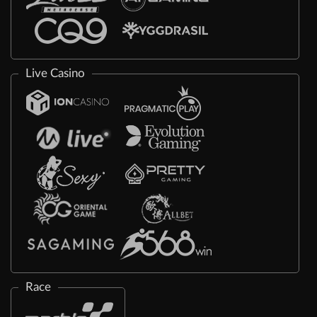
Live Casino
Race