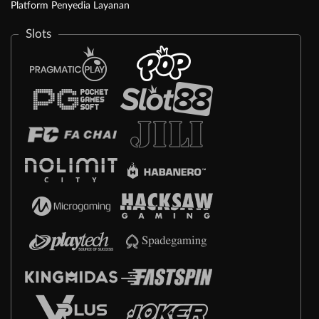
Platform Penyedia Layanan
Slots