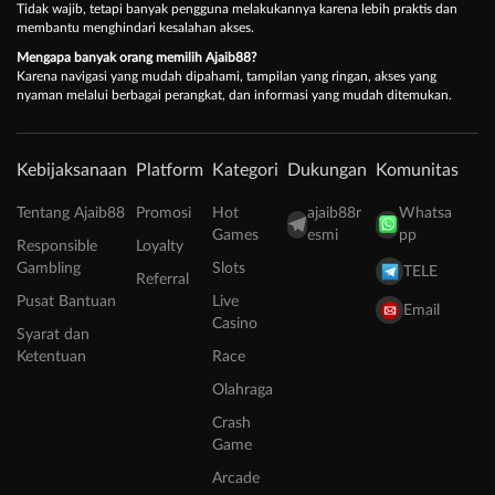
Tidak wajib, tetapi banyak pengguna melakukannya karena lebih praktis dan
membantu menghindari kesalahan akses.
Mengapa banyak orang memilih Ajaib88?
Karena navigasi yang mudah dipahami, tampilan yang ringan, akses yang
nyaman melalui berbagai perangkat, dan informasi yang mudah ditemukan.
Kebijaksanaan
Platform
Kategori
Dukungan
Komunitas
Tentang Ajaib88
Promosi
Hot
ajaib88r
Whatsa
Games
esmi
pp
Responsible
Loyalty
Gambling
Slots
TELE
Referral
Pusat Bantuan
Live
Email
Casino
Syarat dan
Ketentuan
Race
Olahraga
Crash
Game
Arcade