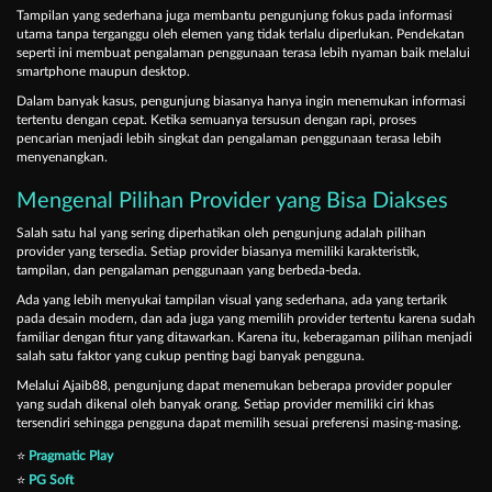
Tampilan yang sederhana juga membantu pengunjung fokus pada informasi
utama tanpa terganggu oleh elemen yang tidak terlalu diperlukan. Pendekatan
seperti ini membuat pengalaman penggunaan terasa lebih nyaman baik melalui
smartphone maupun desktop.
Dalam banyak kasus, pengunjung biasanya hanya ingin menemukan informasi
tertentu dengan cepat. Ketika semuanya tersusun dengan rapi, proses
pencarian menjadi lebih singkat dan pengalaman penggunaan terasa lebih
menyenangkan.
Mengenal Pilihan Provider yang Bisa Diakses
Salah satu hal yang sering diperhatikan oleh pengunjung adalah pilihan
provider yang tersedia. Setiap provider biasanya memiliki karakteristik,
tampilan, dan pengalaman penggunaan yang berbeda-beda.
Ada yang lebih menyukai tampilan visual yang sederhana, ada yang tertarik
pada desain modern, dan ada juga yang memilih provider tertentu karena sudah
familiar dengan fitur yang ditawarkan. Karena itu, keberagaman pilihan menjadi
salah satu faktor yang cukup penting bagi banyak pengguna.
Melalui Ajaib88, pengunjung dapat menemukan beberapa provider populer
yang sudah dikenal oleh banyak orang. Setiap provider memiliki ciri khas
tersendiri sehingga pengguna dapat memilih sesuai preferensi masing-masing.
⭐
Pragmatic Play
⭐
PG Soft