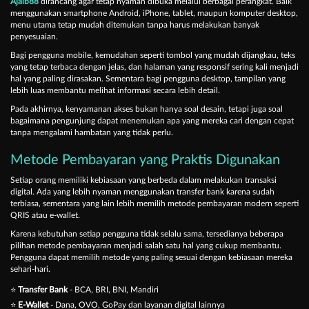
Ajaib88
dirancang agar tetap nyaman dibuka melalui berbagai perangkat. Baik
menggunakan smartphone Android, iPhone, tablet, maupun komputer desktop,
menu utama tetap mudah ditemukan tanpa harus melakukan banyak
penyesuaian.
Bagi pengguna mobile, kemudahan seperti tombol yang mudah dijangkau, teks
yang tetap terbaca dengan jelas, dan halaman yang responsif sering kali menjadi
hal yang paling dirasakan. Sementara bagi pengguna desktop, tampilan yang
lebih luas membantu melihat informasi secara lebih detail.
Pada akhirnya, kenyamanan akses bukan hanya soal desain, tetapi juga soal
bagaimana pengunjung dapat menemukan apa yang mereka cari dengan cepat
tanpa mengalami hambatan yang tidak perlu.
Metode Pembayaran yang Praktis Digunakan
Setiap orang memiliki kebiasaan yang berbeda dalam melakukan transaksi
digital. Ada yang lebih nyaman menggunakan transfer bank karena sudah
terbiasa, sementara yang lain lebih memilih metode pembayaran modern seperti
QRIS atau e-wallet.
Karena kebutuhan setiap pengguna tidak selalu sama, tersedianya beberapa
pilihan metode pembayaran menjadi salah satu hal yang cukup membantu.
Pengguna dapat memilih metode yang paling sesuai dengan kebiasaan mereka
sehari-hari.
⭐
Transfer Bank
- BCA, BRI, BNI, Mandiri
⭐
E-Wallet
- Dana, OVO, GoPay dan layanan digital lainnya