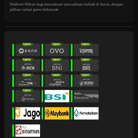
Platform Pilihan bagi perusahaan-perusahaan terbaik di dunia, dengan
pilihan variasi game terbanyak